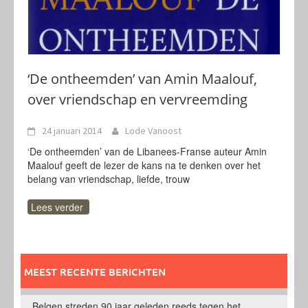
‘De ontheemden’ van Amin Maalouf,
over vriendschap en vervreemding
24 januari 2014
Lode Vanoost
‘De ontheemden’ van de Libanees-Franse auteur Amin
Maalouf geeft de lezer de kans na te denken over het
belang van vriendschap, liefde, trouw
Lees verder
MEEST RECENTE BERICHTEN
Belgen streden 90 jaar geleden reeds tegen het