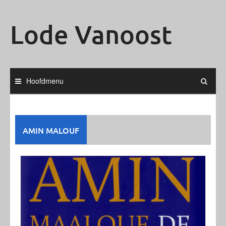
Ga
naar
Lode Vanoost
de
inhoud
Hoofdmenu
AMIN MALOUF