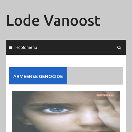
Ga
naar
Lode Vanoost
de
inhoud
Hoofdmenu
ARMEENSE GENOCIDE