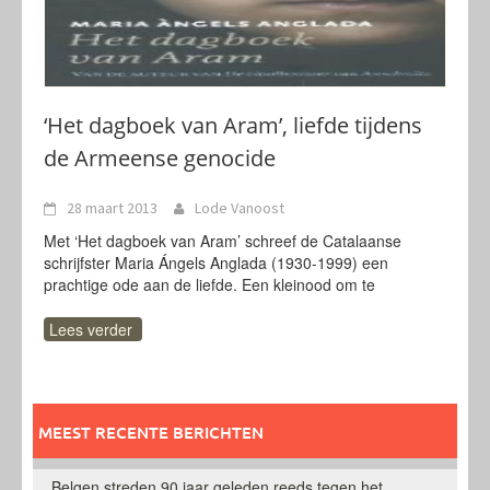
‘Het dagboek van Aram’, liefde tijdens
de Armeense genocide
28 maart 2013
Lode Vanoost
Met ‘Het dagboek van Aram’ schreef de Catalaanse
schrijfster Maria Ángels Anglada (1930-1999) een
prachtige ode aan de liefde. Een kleinood om te
Lees verder
MEEST RECENTE BERICHTEN
Belgen streden 90 jaar geleden reeds tegen het