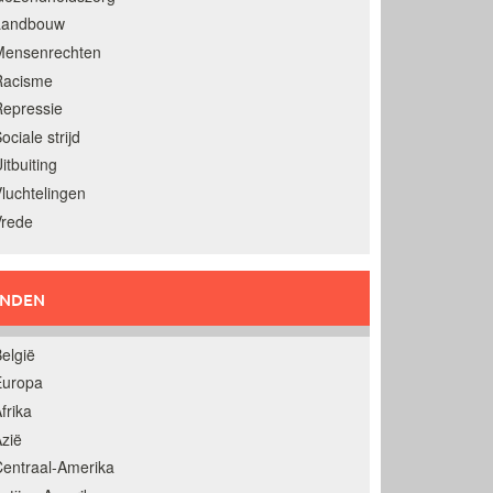
Landbouw
Mensenrechten
Racisme
epressie
ociale strijd
itbuiting
luchtelingen
Vrede
ANDEN
elgië
Europa
frika
zië
entraal-Amerika