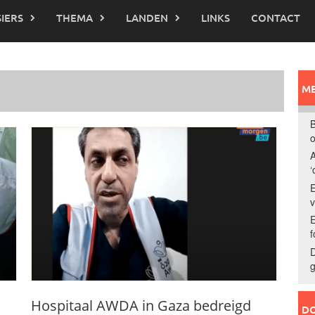
IERS
THEMA
LANDEN
LINKS
CONTACT
ME
B
o
A
‘
E
E
f
D
g
Hospitaal AWDA in Gaza bedreigd
DO