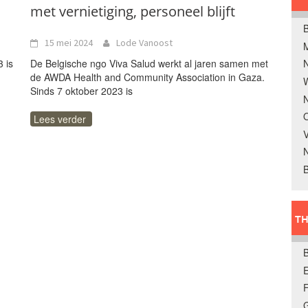
met vernietiging, personeel blijft
B
15 mei 2024
Lode Vanoost
 is
De Belgische ngo Viva Salud werkt al jaren samen met
de AWDA Health and Community Association in Gaza.
W
Sinds 7 oktober 2023 is
N
O
Lees verder
V
B
TH
E