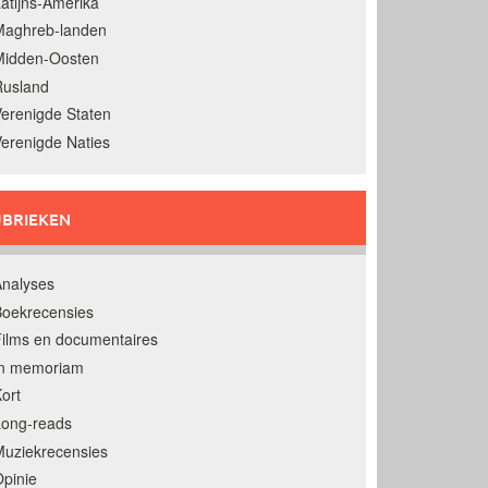
atijns-Amerika
Maghreb-landen
Midden-Oosten
Rusland
erenigde Staten
erenigde Naties
BRIEKEN
nalyses
oekrecensies
ilms en documentaires
In memoriam
ort
Long-reads
uziekrecensies
pinie