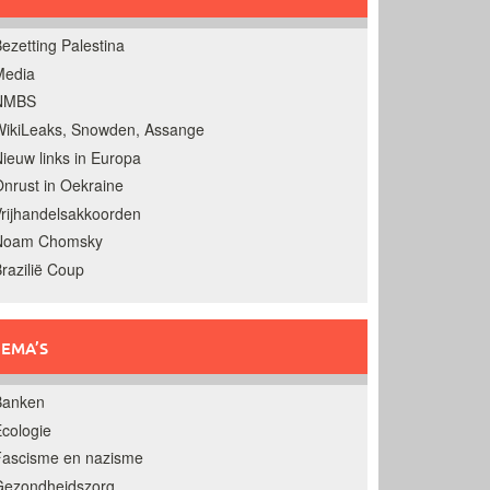
ezetting Palestina
Media
NMBS
ikiLeaks, Snowden, Assange
ieuw links in Europa
nrust in Oekraine
rijhandelsakkoorden
Noam Chomsky
razilië Coup
EMA’S
Banken
cologie
Fascisme en nazisme
Gezondheidszorg