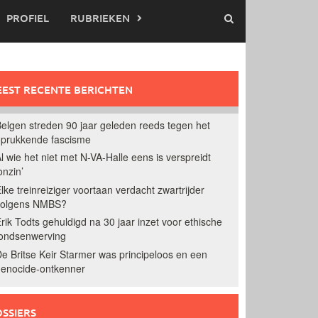
PROFIEL
RUBRIEKEN
EST RECENTE BERICHTEN
elgen streden 90 jaar geleden reeds tegen het
prukkende fascisme
l wie het niet met N-VA-Halle eens is verspreidt
onzin’
lke treinreiziger voortaan verdacht zwartrijder
volgens NMBS?
rik Todts gehuldigd na 30 jaar inzet voor ethische
ondsenwerving
e Britse Keir Starmer was principeloos en een
enocide-ontkenner
SSIERS