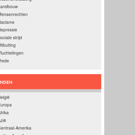
Landbouw
Mensenrechten
Racisme
epressie
ociale strijd
itbuiting
luchtelingen
Vrede
ANDEN
elgië
Europa
frika
zië
entraal-Amerika