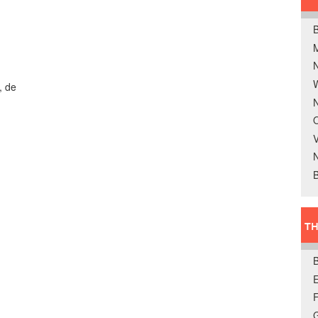
B
W
, de
N
O
V
B
TH
E