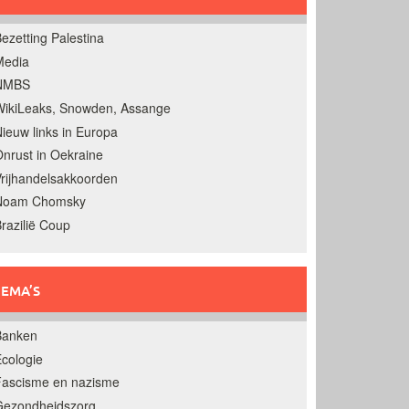
ezetting Palestina
Media
NMBS
ikiLeaks, Snowden, Assange
ieuw links in Europa
nrust in Oekraine
rijhandelsakkoorden
Noam Chomsky
razilië Coup
EMA’S
Banken
cologie
Fascisme en nazisme
Gezondheidszorg