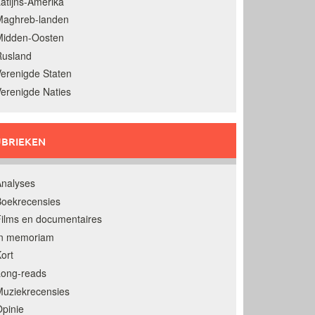
atijns-Amerika
Maghreb-landen
Midden-Oosten
Rusland
erenigde Staten
erenigde Naties
BRIEKEN
nalyses
oekrecensies
ilms en documentaires
In memoriam
ort
Long-reads
uziekrecensies
pinie