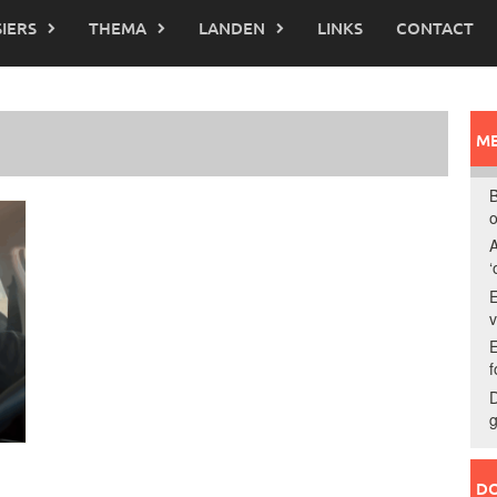
IERS
THEMA
LANDEN
LINKS
CONTACT
ME
B
o
A
‘
E
E
f
D
g
DO