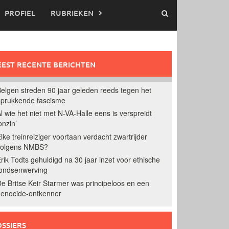
PROFIEL
RUBRIEKEN
EST RECENTE BERICHTEN
elgen streden 90 jaar geleden reeds tegen het
prukkende fascisme
l wie het niet met N-VA-Halle eens is verspreidt
onzin’
lke treinreiziger voortaan verdacht zwartrijder
volgens NMBS?
rik Todts gehuldigd na 30 jaar inzet voor ethische
ondsenwerving
e Britse Keir Starmer was principeloos en een
enocide-ontkenner
SSIERS