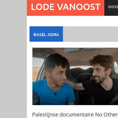
Ga
LODE VANOOST
DOSS
naar
de
inhoud
BASEL ADRA
Palestijnse documentaire No Other