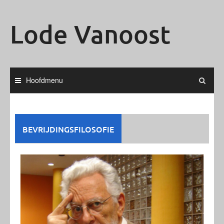
Ga
naar
Lode Vanoost
de
inhoud
Hoofdmenu
BEVRIJDINGSFILOSOFIE