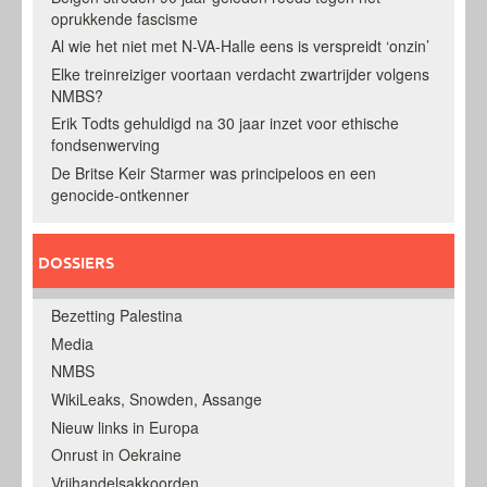
oprukkende fascisme
Al wie het niet met N-VA-Halle eens is verspreidt ‘onzin’
Elke treinreiziger voortaan verdacht zwartrijder volgens
NMBS?
Erik Todts gehuldigd na 30 jaar inzet voor ethische
fondsenwerving
De Britse Keir Starmer was principeloos en een
genocide-ontkenner
DOSSIERS
Bezetting Palestina
Media
NMBS
WikiLeaks, Snowden, Assange
Nieuw links in Europa
Onrust in Oekraine
Vrijhandelsakkoorden