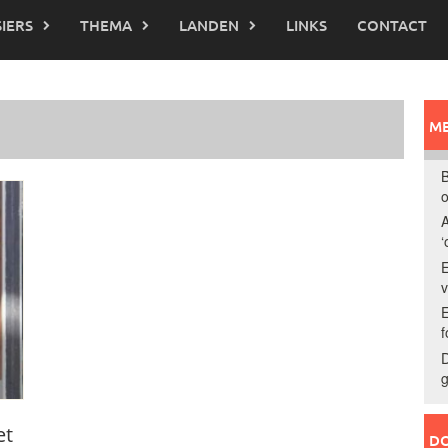
IERS
THEMA
LANDEN
LINKS
CONTACT
ME
B
o
A
‘
E
E
f
D
g
et
DO