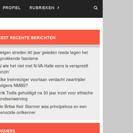
PROFIEL
RUBRIEKEN
EST RECENTE BERICHTEN
elgen streden 90 jaar geleden reeds tegen het
prukkende fascisme
l wie het niet met N-VA-Halle eens is verspreidt
onzin’
lke treinreiziger voortaan verdacht zwartrijder
volgens NMBS?
rik Todts gehuldigd na 30 jaar inzet voor ethische
ondsenwerving
e Britse Keir Starmer was principeloos en een
enocide-ontkenner
SSIERS