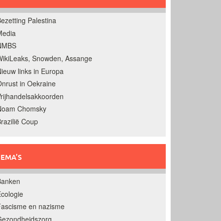
ezetting Palestina
Media
NMBS
ikiLeaks, Snowden, Assange
ieuw links in Europa
nrust in Oekraine
rijhandelsakkoorden
Noam Chomsky
razilië Coup
EMA’S
Banken
cologie
Fascisme en nazisme
Gezondheidszorg