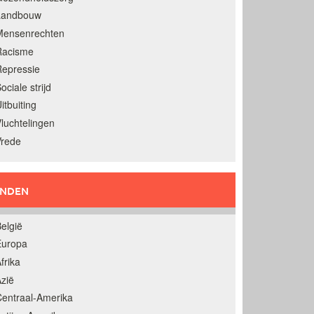
Landbouw
Mensenrechten
Racisme
epressie
ociale strijd
itbuiting
luchtelingen
Vrede
ANDEN
elgië
Europa
frika
zië
entraal-Amerika