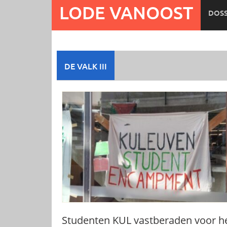
Ga
LODE VANOOST
DOSS
naar
de
inhoud
DE VALK III
Studenten KUL vastberaden voor h