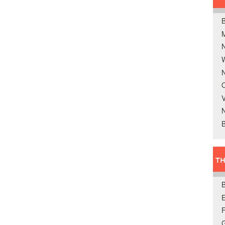
B
W
N
O
V
B
TH
E