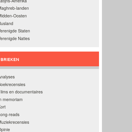
atijns-Amerika
Maghreb-landen
Midden-Oosten
Rusland
erenigde Staten
erenigde Naties
BRIEKEN
nalyses
oekrecensies
ilms en documentaires
In memoriam
ort
Long-reads
uziekrecensies
pinie