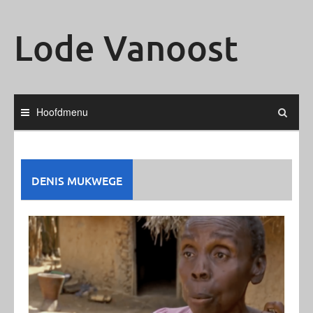
Ga
naar
Lode Vanoost
de
inhoud
Hoofdmenu
DENIS MUKWEGE