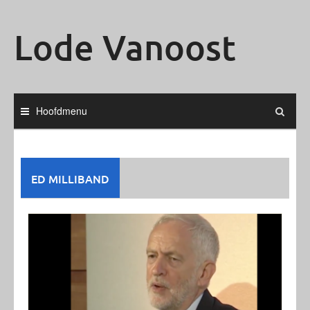
Ga
naar
Lode Vanoost
de
inhoud
Hoofdmenu
ED MILLIBAND