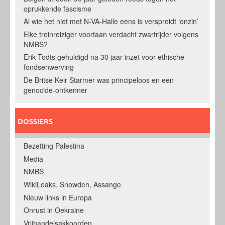
oprukkende fascisme
Al wie het niet met N-VA-Halle eens is verspreidt ‘onzin’
Elke treinreiziger voortaan verdacht zwartrijder volgens
NMBS?
Erik Todts gehuldigd na 30 jaar inzet voor ethische
fondsenwerving
De Britse Keir Starmer was principeloos en een
genocide-ontkenner
DOSSIERS
Bezetting Palestina
Media
NMBS
WikiLeaks, Snowden, Assange
Nieuw links in Europa
Onrust in Oekraine
Vrijhandelsakkoorden