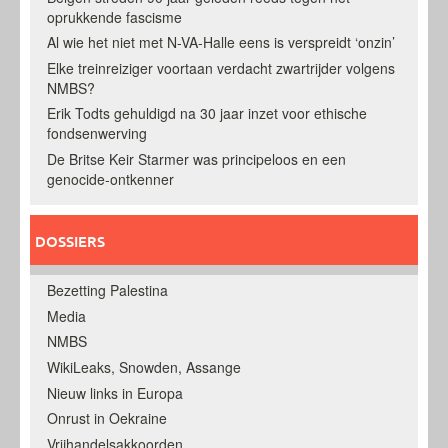
oprukkende fascisme
Al wie het niet met N-VA-Halle eens is verspreidt ‘onzin’
Elke treinreiziger voortaan verdacht zwartrijder volgens
NMBS?
Erik Todts gehuldigd na 30 jaar inzet voor ethische
fondsenwerving
De Britse Keir Starmer was principeloos en een
genocide-ontkenner
DOSSIERS
Bezetting Palestina
Media
NMBS
WikiLeaks, Snowden, Assange
Nieuw links in Europa
Onrust in Oekraine
Vrijhandelsakkoorden