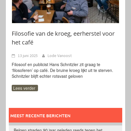
Filosofie van de kroeg, eerherstel voor
het café
13 juni 2025
Lode Vanoost
Filosoof en publicist Hans Schnitzler zit graag te
‘filosoferen’ op café. De bruine kroeg lijkt uit te sterven.
Schnitzler blijft echter rotsvast geloven
Lees verder
MEEST RECENTE BERICHTEN
Belgen streden 90 jaar geleden reeds tegen het