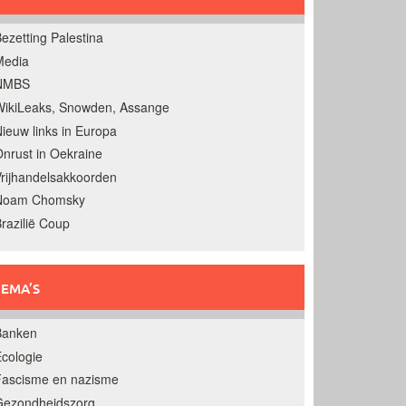
ezetting Palestina
Media
NMBS
ikiLeaks, Snowden, Assange
ieuw links in Europa
nrust in Oekraine
rijhandelsakkoorden
Noam Chomsky
razilië Coup
EMA’S
Banken
cologie
Fascisme en nazisme
Gezondheidszorg