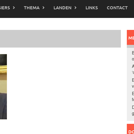
IERS
THEMA
LANDEN
LINKS
CONTACT
ME
B
o
A
‘
E
E
f
D
g
DO