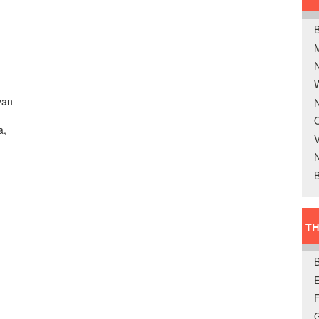
B
W
van
N
O
a,
V
B
TH
E