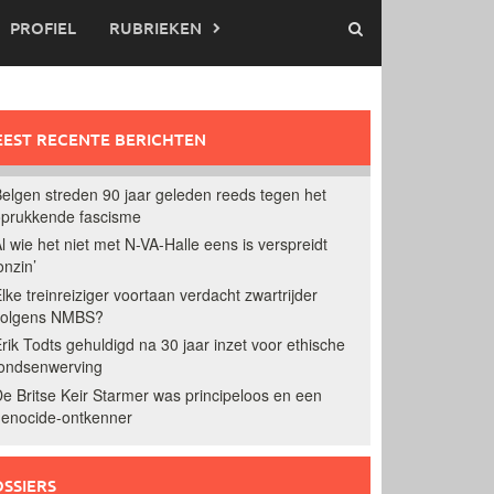
PROFIEL
RUBRIEKEN
EST RECENTE BERICHTEN
elgen streden 90 jaar geleden reeds tegen het
prukkende fascisme
l wie het niet met N-VA-Halle eens is verspreidt
onzin’
lke treinreiziger voortaan verdacht zwartrijder
volgens NMBS?
rik Todts gehuldigd na 30 jaar inzet voor ethische
ondsenwerving
e Britse Keir Starmer was principeloos en een
enocide-ontkenner
SSIERS