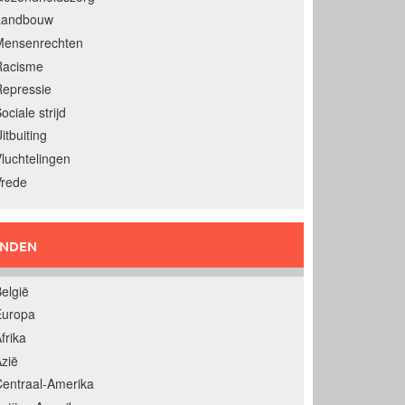
Landbouw
Mensenrechten
Racisme
epressie
ociale strijd
itbuiting
luchtelingen
Vrede
ANDEN
elgië
Europa
frika
zië
entraal-Amerika