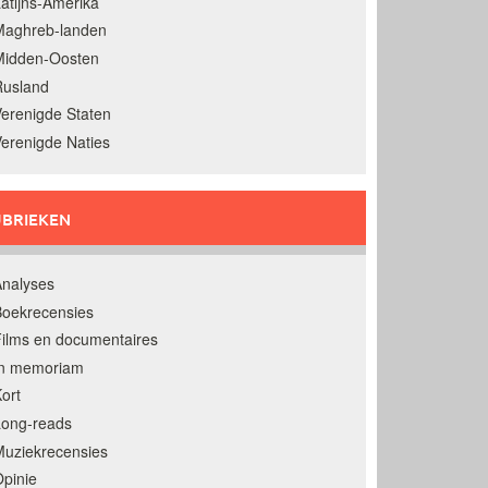
atijns-Amerika
Maghreb-landen
Midden-Oosten
Rusland
erenigde Staten
erenigde Naties
BRIEKEN
nalyses
oekrecensies
ilms en documentaires
In memoriam
ort
Long-reads
uziekrecensies
pinie