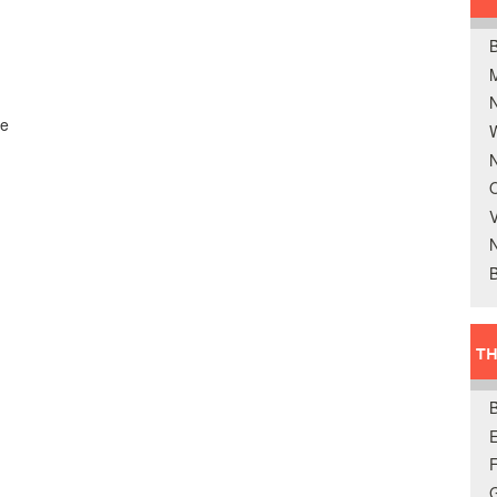
B
we
W
N
O
V
B
TH
E