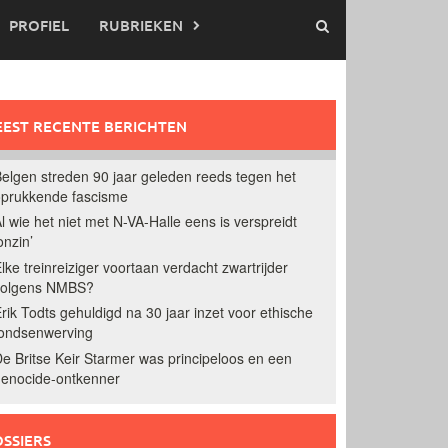
PROFIEL
RUBRIEKEN
EST RECENTE BERICHTEN
elgen streden 90 jaar geleden reeds tegen het
prukkende fascisme
l wie het niet met N-VA-Halle eens is verspreidt
onzin’
lke treinreiziger voortaan verdacht zwartrijder
volgens NMBS?
rik Todts gehuldigd na 30 jaar inzet voor ethische
ondsenwerving
e Britse Keir Starmer was principeloos en een
enocide-ontkenner
SSIERS