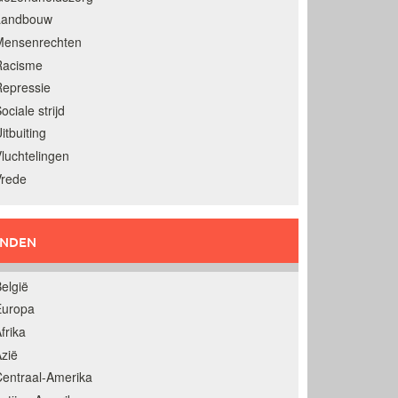
Landbouw
Mensenrechten
Racisme
epressie
ociale strijd
itbuiting
luchtelingen
Vrede
ANDEN
elgië
Europa
frika
zië
entraal-Amerika