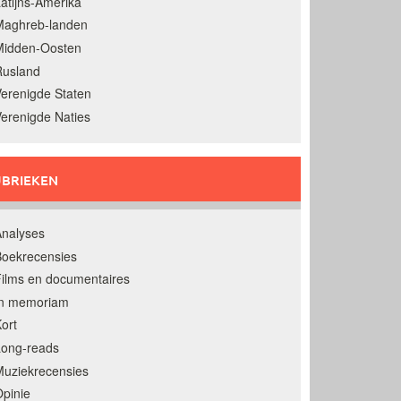
atijns-Amerika
Maghreb-landen
Midden-Oosten
Rusland
erenigde Staten
erenigde Naties
BRIEKEN
nalyses
oekrecensies
ilms en documentaires
In memoriam
ort
Long-reads
uziekrecensies
pinie