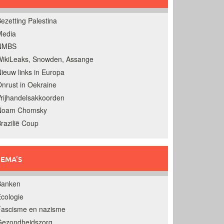
ezetting Palestina
Media
NMBS
ikiLeaks, Snowden, Assange
ieuw links in Europa
nrust in Oekraine
rijhandelsakkoorden
Noam Chomsky
razilië Coup
EMA’S
Banken
cologie
Fascisme en nazisme
Gezondheidszorg