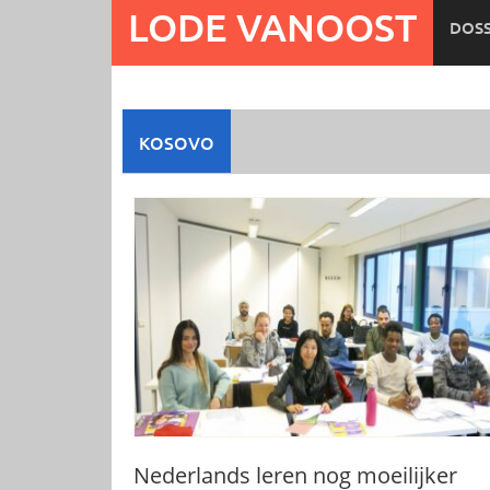
Ga
LODE VANOOST
DOSS
naar
de
inhoud
KOSOVO
Nederlands leren nog moeilijker