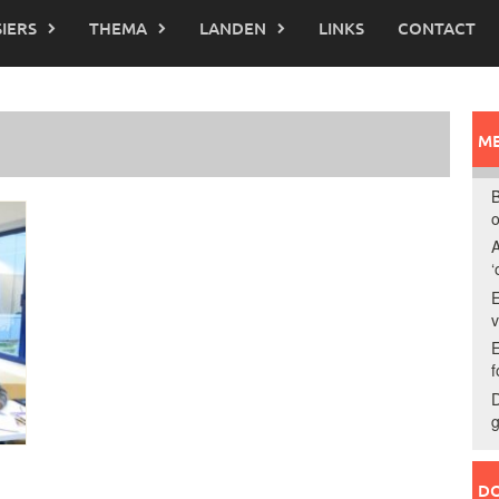
IERS
THEMA
LANDEN
LINKS
CONTACT
ME
B
o
A
‘
E
E
f
D
g
DO