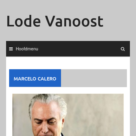
Ga
naar
Lode Vanoost
de
inhoud
Hoofdmenu
MARCELO CALERO