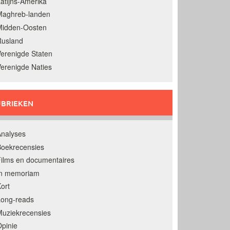
atijns-Amerika
Maghreb-landen
Midden-Oosten
Rusland
erenigde Staten
erenigde Naties
BRIEKEN
nalyses
oekrecensies
ilms en documentaires
In memoriam
ort
Long-reads
uziekrecensies
pinie