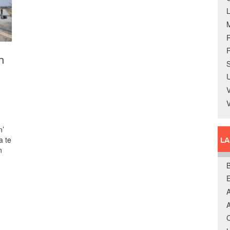
R
n
S
U
V
n’
a te
L
n
B
A
A
C