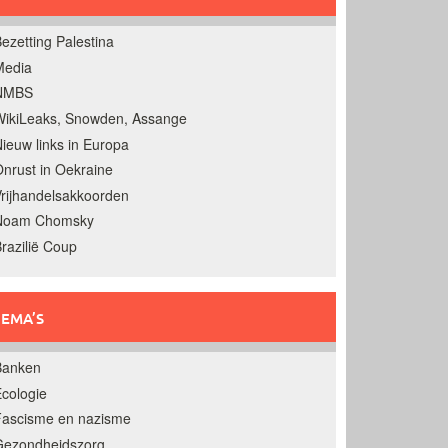
ezetting Palestina
Media
NMBS
ikiLeaks, Snowden, Assange
ieuw links in Europa
nrust in Oekraine
rijhandelsakkoorden
Noam Chomsky
razilië Coup
EMA’S
Banken
cologie
Fascisme en nazisme
Gezondheidszorg