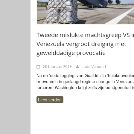
Tweede mislukte machtsgreep VS i
Venezuela vergroot dreiging met
gewelddadige provocatie
28 februari 2019
Lode Vanoost
Na de ‘eedaflegging’ van Guaidó zijn ‘hulpkonvooie
er evenmin in geslaagd regime change in Venezuel
forceren. Washington krijgt zelfs zijn bondgenoten i
Lees verder