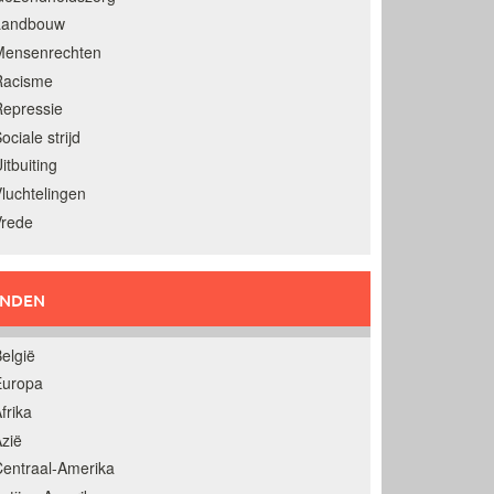
Landbouw
Mensenrechten
Racisme
epressie
ociale strijd
itbuiting
luchtelingen
Vrede
ANDEN
elgië
Europa
frika
zië
entraal-Amerika