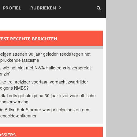
PROFIEL
RUBRIEKEN
EST RECENTE BERICHTEN
elgen streden 90 jaar geleden reeds tegen het
prukkende fascisme
l wie het niet met N-VA-Halle eens is verspreidt
onzin’
lke treinreiziger voortaan verdacht zwartrijder
volgens NMBS?
rik Todts gehuldigd na 30 jaar inzet voor ethische
ondsenwerving
e Britse Keir Starmer was principeloos en een
enocide-ontkenner
SSIERS