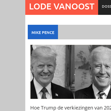
Ga
LODE VANOOST
DOSS
naar
de
inhoud
MIKE PENCE
Hoe Trump de verkiezingen van 20