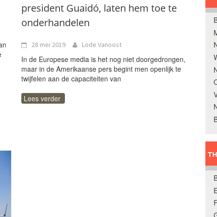
president Guaidó, laten hem toe te
B
onderhandelen
dan
28 mei 2019
Lode Vanoost
e
W
In de Europese media is het nog niet doorgedrongen,
maar in de Amerikaanse pers begint men openlijk te
N
twijfelen aan de capaciteiten van
O
V
Lees verder
B
TH
E