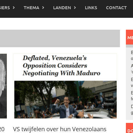
IERS
THEMA
LANDEN
LINKS
CONTACT
ME
B
o
A
‘
E
E
f
D
g
20
VS twijfelen over hun Venezolaans
DO