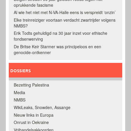
oprukkende fascisme
Al wie het niet met N-VA-Halle eens is verspreidt ‘onzin’
Elke treinreiziger voortaan verdacht zwartrijder volgens
NMBS?
Erik Todts gehuldigd na 30 jaar inzet voor ethische
fondsenwerving
De Britse Keir Starmer was principeloos en een
genocide-ontkenner
DOSSIERS
Bezetting Palestina
Media
NMBS
WikiLeaks, Snowden, Assange
Nieuw links in Europa
Onrust in Oekraine
Vrijhandelsakkoorden