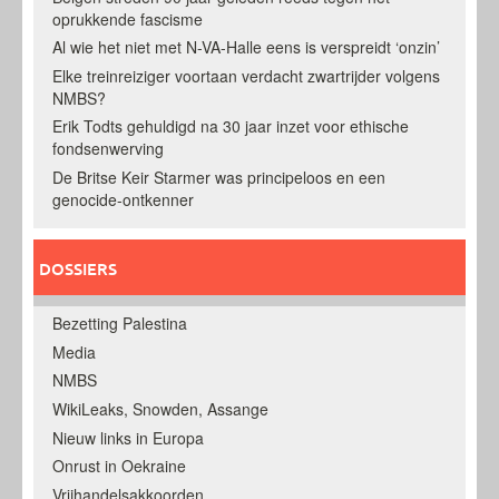
oprukkende fascisme
Al wie het niet met N-VA-Halle eens is verspreidt ‘onzin’
Elke treinreiziger voortaan verdacht zwartrijder volgens
NMBS?
Erik Todts gehuldigd na 30 jaar inzet voor ethische
fondsenwerving
De Britse Keir Starmer was principeloos en een
genocide-ontkenner
DOSSIERS
Bezetting Palestina
Media
NMBS
WikiLeaks, Snowden, Assange
Nieuw links in Europa
Onrust in Oekraine
Vrijhandelsakkoorden