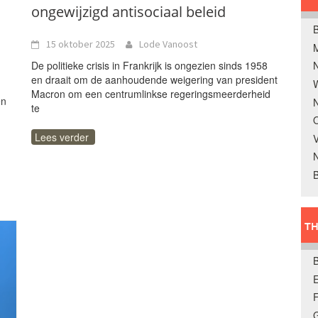
ongewijzigd antisociaal beleid
B
15 oktober 2025
Lode Vanoost
De politieke crisis in Frankrijk is ongezien sinds 1958
en draait om de aanhoudende weigering van president
W
Macron om een centrumlinkse regeringsmeerderheid
en
N
te
O
Lees verder
V
B
TH
E