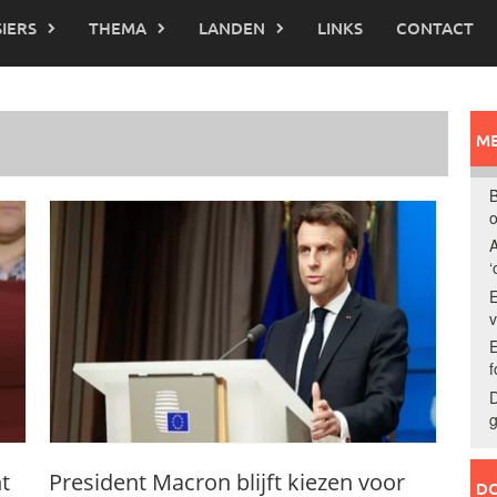
IERS
THEMA
LANDEN
LINKS
CONTACT
ME
B
o
A
‘
E
E
f
D
g
nt
President Macron blijft kiezen voor
DO