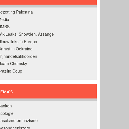
ezetting Palestina
Media
NMBS
ikiLeaks, Snowden, Assange
ieuw links in Europa
nrust in Oekraine
rijhandelsakkoorden
Noam Chomsky
razilië Coup
EMA’S
Banken
cologie
Fascisme en nazisme
Gezondheidszorg