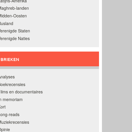
atijns-Amerika
Maghreb-landen
Midden-Oosten
Rusland
erenigde Staten
erenigde Naties
BRIEKEN
nalyses
oekrecensies
ilms en documentaires
In memoriam
ort
Long-reads
uziekrecensies
pinie