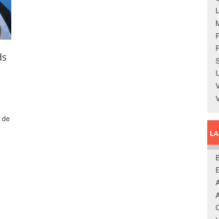
R
ds
S
U
V
 de
L
B
A
A
C