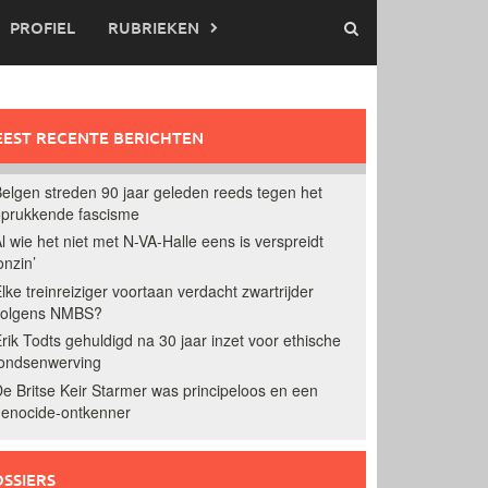
PROFIEL
RUBRIEKEN
EST RECENTE BERICHTEN
elgen streden 90 jaar geleden reeds tegen het
prukkende fascisme
l wie het niet met N-VA-Halle eens is verspreidt
onzin’
lke treinreiziger voortaan verdacht zwartrijder
volgens NMBS?
rik Todts gehuldigd na 30 jaar inzet voor ethische
ondsenwerving
e Britse Keir Starmer was principeloos en een
enocide-ontkenner
SSIERS