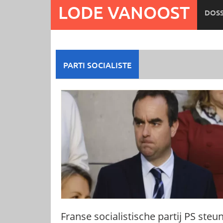
Ga
LODE VANOOST
DOSS
naar
de
inhoud
PARTI SOCIALISTE
Franse socialistische partij PS steu