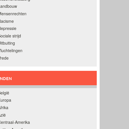
Landbouw
Mensenrechten
Racisme
epressie
ociale strijd
itbuiting
luchtelingen
Vrede
ANDEN
elgië
Europa
frika
zië
entraal-Amerika