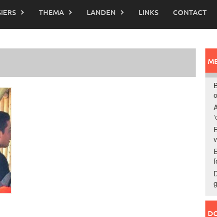
IERS
THEMA
LANDEN
LINKS
CONTACT
ME
B
o
A
‘
E
E
f
D
g
DO