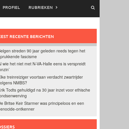
PROFIEL
RUBRIEKEN
EST RECENTE BERICHTEN
elgen streden 90 jaar geleden reeds tegen het
prukkende fascisme
l wie het niet met N-VA-Halle eens is verspreidt
onzin’
lke treinreiziger voortaan verdacht zwartrijder
volgens NMBS?
rik Todts gehuldigd na 30 jaar inzet voor ethische
ondsenwerving
e Britse Keir Starmer was principeloos en een
enocide-ontkenner
SSIERS