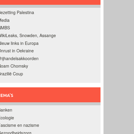
ezetting Palestina
Media
NMBS
ikiLeaks, Snowden, Assange
ieuw links in Europa
nrust in Oekraine
rijhandelsakkoorden
Noam Chomsky
razilië Coup
EMA’S
Banken
cologie
Fascisme en nazisme
Gezondheidszorg