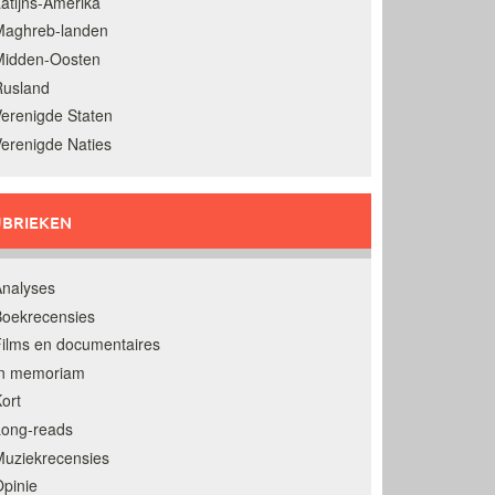
atijns-Amerika
Maghreb-landen
Midden-Oosten
Rusland
erenigde Staten
erenigde Naties
BRIEKEN
nalyses
oekrecensies
ilms en documentaires
In memoriam
ort
Long-reads
uziekrecensies
pinie