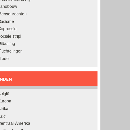
Landbouw
Mensenrechten
Racisme
epressie
ociale strijd
itbuiting
luchtelingen
Vrede
ANDEN
elgië
Europa
frika
zië
entraal-Amerika