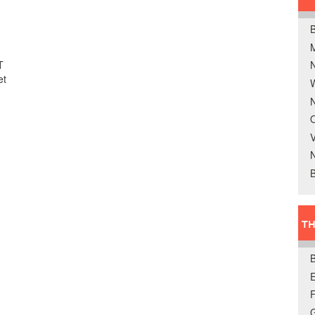
B
T
et
W
N
O
V
B
TH
E