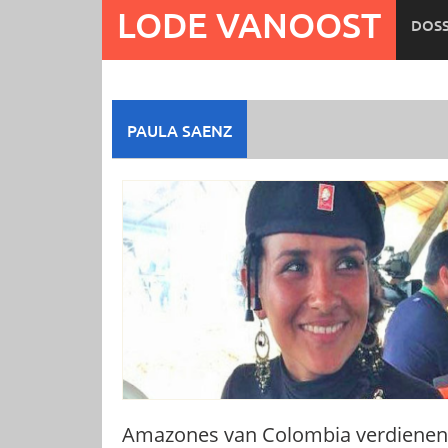
Ga
LODE VANOOST
DOSS
naar
de
inhoud
PAULA SAENZ
Amazones van Colombia verdienen