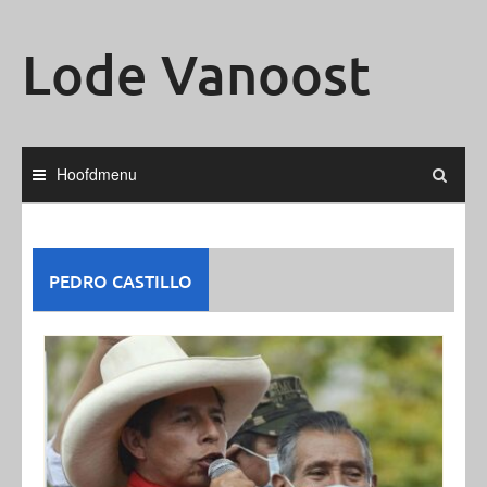
Ga
naar
Lode Vanoost
de
inhoud
Hoofdmenu
PEDRO CASTILLO