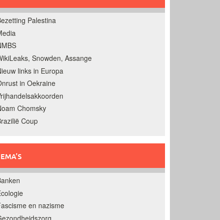
ezetting Palestina
Media
NMBS
ikiLeaks, Snowden, Assange
ieuw links in Europa
nrust in Oekraine
rijhandelsakkoorden
Noam Chomsky
razilië Coup
EMA’S
Banken
cologie
Fascisme en nazisme
Gezondheidszorg