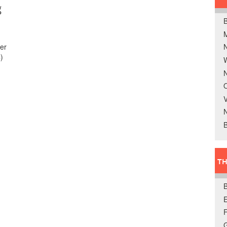
g
B
fer
)
W
N
O
V
B
TH
E