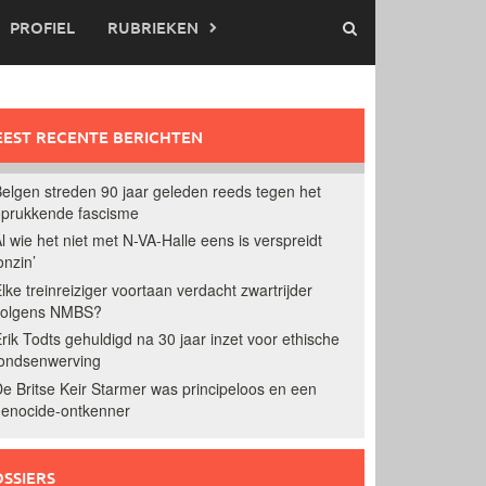
PROFIEL
RUBRIEKEN
EST RECENTE BERICHTEN
elgen streden 90 jaar geleden reeds tegen het
prukkende fascisme
l wie het niet met N-VA-Halle eens is verspreidt
onzin’
lke treinreiziger voortaan verdacht zwartrijder
volgens NMBS?
rik Todts gehuldigd na 30 jaar inzet voor ethische
ondsenwerving
e Britse Keir Starmer was principeloos en een
enocide-ontkenner
SSIERS