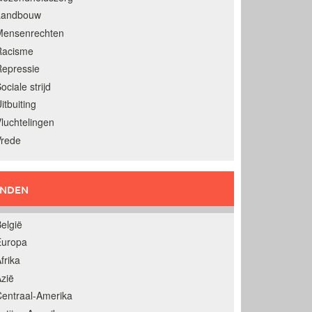
Landbouw
Mensenrechten
Racisme
epressie
ociale strijd
itbuiting
luchtelingen
Vrede
ANDEN
elgië
Europa
frika
zië
entraal-Amerika