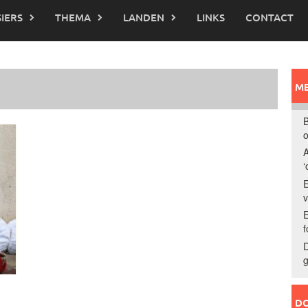
IERS
THEMA
LANDEN
LINKS
CONTACT
ME
B
o
A
‘
E
E
f
D
g
DO