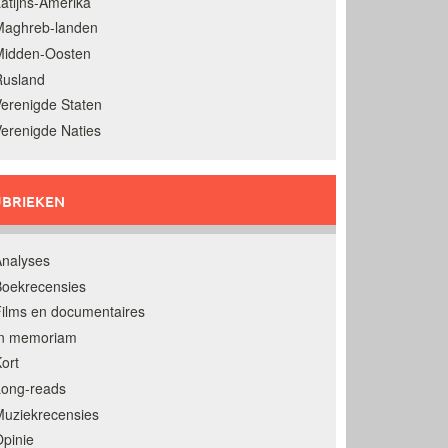
atijns-Amerika
Maghreb-landen
Midden-Oosten
Rusland
erenigde Staten
erenigde Naties
BRIEKEN
nalyses
oekrecensies
ilms en documentaires
In memoriam
ort
Long-reads
uziekrecensies
pinie