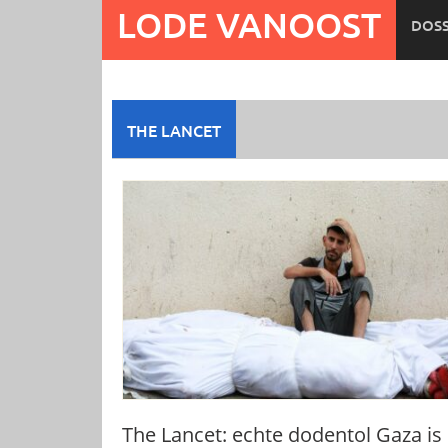
Ga
LODE VANOOST
DOSS
naar
de
inhoud
THE LANCET
The Lancet: echte dodentol Gaza is