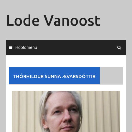
Ga
naar
Lode Vanoost
de
inhoud
Hoofdmenu
THÓRHILDUR SUNNA ÆVARSDÓTTIR