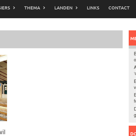
IERS
THEMA
LANDEN
LINKS
CONTACT
ME
B
o
A
‘
E
E
f
D
g
il
DO