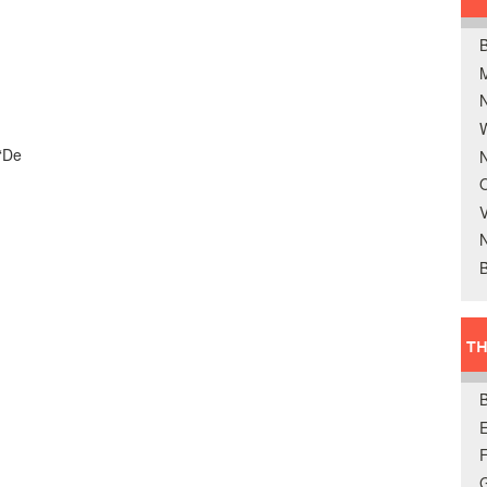
B
W
“De
N
O
V
B
TH
E