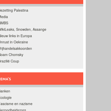
ezetting Palestina
Media
NMBS
ikiLeaks, Snowden, Assange
ieuw links in Europa
nrust in Oekraine
rijhandelsakkoorden
Noam Chomsky
razilië Coup
EMA’S
Banken
cologie
Fascisme en nazisme
Gezondheidszorg