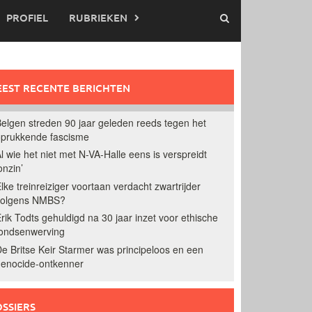
PROFIEL
RUBRIEKEN
EST RECENTE BERICHTEN
elgen streden 90 jaar geleden reeds tegen het
prukkende fascisme
l wie het niet met N-VA-Halle eens is verspreidt
onzin’
lke treinreiziger voortaan verdacht zwartrijder
volgens NMBS?
rik Todts gehuldigd na 30 jaar inzet voor ethische
ondsenwerving
e Britse Keir Starmer was principeloos en een
enocide-ontkenner
SSIERS