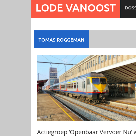
Ga
LODE VANOOST
DOSS
naar
de
inhoud
TOMAS ROGGEMAN
Actiegroep ‘Openbaar Vervoer Nu’ w