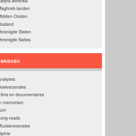
atijns-Amerika
Maghreb-landen
Midden-Oosten
Rusland
erenigde Staten
erenigde Naties
BRIEKEN
nalyses
oekrecensies
ilms en documentaires
In memoriam
ort
Long-reads
uziekrecensies
pinie