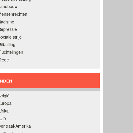
Landbouw
Mensenrechten
Racisme
epressie
ociale strijd
itbuiting
luchtelingen
Vrede
ANDEN
elgië
Europa
frika
zië
entraal-Amerika