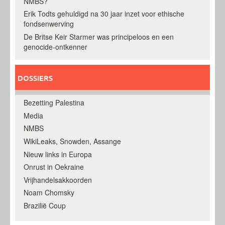
NMBS?
Erik Todts gehuldigd na 30 jaar inzet voor ethische
fondsenwerving
De Britse Keir Starmer was principeloos en een
genocide-ontkenner
DOSSIERS
Bezetting Palestina
Media
NMBS
WikiLeaks, Snowden, Assange
Nieuw links in Europa
Onrust in Oekraine
Vrijhandelsakkoorden
Noam Chomsky
Brazilië Coup