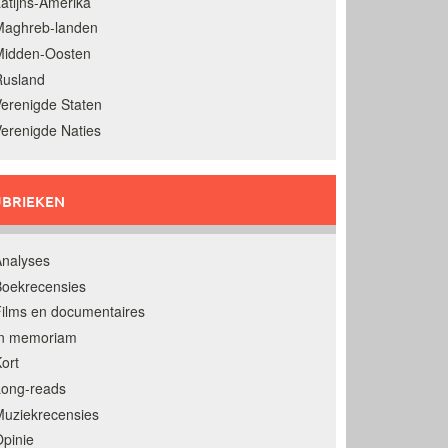
atijns-Amerika
Maghreb-landen
Midden-Oosten
Rusland
erenigde Staten
erenigde Naties
BRIEKEN
nalyses
oekrecensies
ilms en documentaires
In memoriam
ort
Long-reads
uziekrecensies
pinie