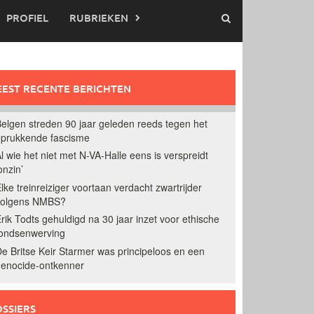
PROFIEL
RUBRIEKEN
EST RECENTE BERICHTEN
elgen streden 90 jaar geleden reeds tegen het
prukkende fascisme
l wie het niet met N-VA-Halle eens is verspreidt
onzin’
lke treinreiziger voortaan verdacht zwartrijder
volgens NMBS?
rik Todts gehuldigd na 30 jaar inzet voor ethische
ondsenwerving
e Britse Keir Starmer was principeloos en een
enocide-ontkenner
SSIERS