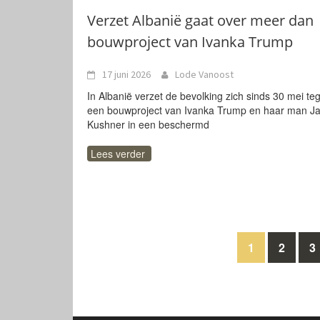
Verzet Albanië gaat over meer dan
bouwproject van Ivanka Trump
17 juni 2026
Lode Vanoost
In Albanië verzet de bevolking zich sinds 30 mei te
een bouwproject van Ivanka Trump en haar man J
Kushner in een beschermd
Lees verder
Berichten
1
2
3
navigatie