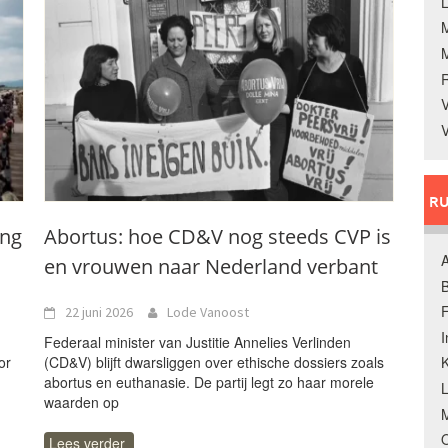
L
V
V
RU
ing
Abortus: hoe CD&V nog steeds CVP is
A
en vrouwen naar Nederland verbant
B
F
22 juni 2026
Lode Vanoost
Federaal minister van Justitie Annelies Verlinden
or
(CD&V) blijft dwarsliggen over ethische dossiers zoals
K
abortus en euthanasie. De partij legt zo haar morele
waarden op
M
O
Lees verder