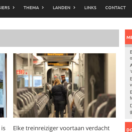
IERS
THEMA
LANDEN
LINKS
CONTACT
ME
B
o
A
‘
E
E
f
D
g
 is
Elke treinreiziger voortaan verdacht
DO