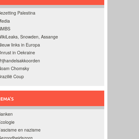
ezetting Palestina
Media
NMBS
ikiLeaks, Snowden, Assange
ieuw links in Europa
nrust in Oekraine
rijhandelsakkoorden
Noam Chomsky
razilië Coup
EMA’S
Banken
cologie
Fascisme en nazisme
Gezondheidszorg