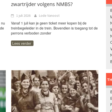
zwartrijder volgens NMBS?
B
1 juli 2026
Lode Vanoost
k nu
Vanaf 1 juli kan je geen ticket meer kopen bij de
 de
treinbegeleider in de trein. Bovendien is toegang tot de
W
perrons verboden zonder
N
O
Lees verder
V
B
TH
E