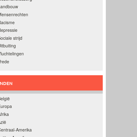
Landbouw
Mensenrechten
Racisme
epressie
ociale strijd
itbuiting
luchtelingen
Vrede
ANDEN
elgië
Europa
frika
zië
entraal-Amerika