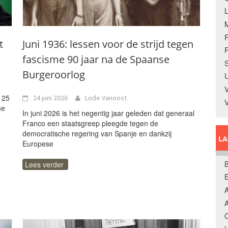
t
Juni 1936: lessen voor de strijd tegen
R
fascisme 90 jaar na de Spaanse
S
Burgeroorlog
U
V
 25
24 juni 2026
Lode Vanoost
me
In juni 2026 is het negentig jaar geleden dat generaal
Franco een staatsgreep pleegde tegen de
democratische regering van Spanje en dankzij
L
Europese
B
Lees verder
A
A
C