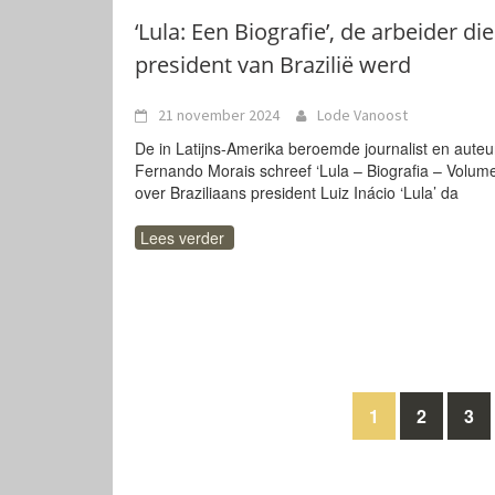
‘Lula: Een Biografie’, de arbeider die
president van Brazilië werd
21 november 2024
Lode Vanoost
De in Latijns-Amerika beroemde journalist en auteu
Fernando Morais schreef ‘Lula – Biografia – Volume
over Braziliaans president Luiz Inácio ‘Lula’ da
Lees verder
Berichten
1
2
3
navigatie