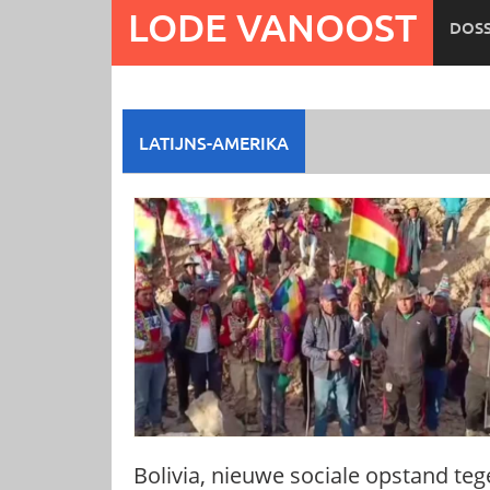
Ga
LODE VANOOST
DOSS
naar
de
inhoud
LATIJNS-AMERIKA
Bolivia, nieuwe sociale opstand te