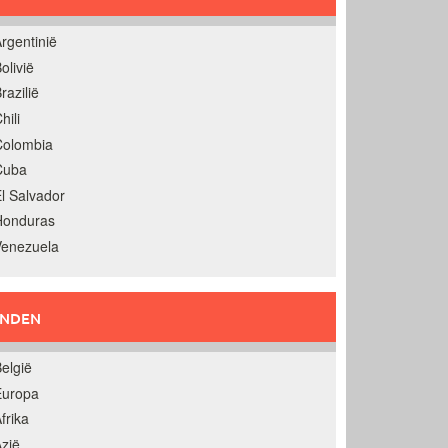
rgentinië
olivië
razilië
hili
Colombia
Cuba
l Salvador
Honduras
Venezuela
ANDEN
elgië
Europa
frika
zië