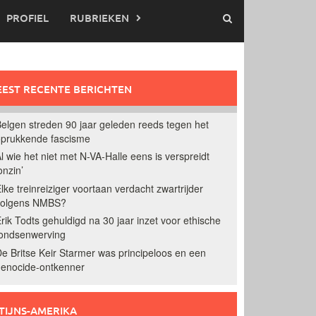
PROFIEL
RUBRIEKEN
EST RECENTE BERICHTEN
elgen streden 90 jaar geleden reeds tegen het
prukkende fascisme
l wie het niet met N-VA-Halle eens is verspreidt
onzin’
lke treinreiziger voortaan verdacht zwartrijder
volgens NMBS?
rik Todts gehuldigd na 30 jaar inzet voor ethische
ondsenwerving
e Britse Keir Starmer was principeloos en een
enocide-ontkenner
TIJNS-AMERIKA