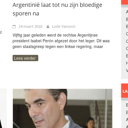
Argentinië laat tot nu zijn bloedige
A
sporen na
B
B
24 maart 2026
Lode Vanoost
t
C
Vijftig jaar geleden werd de rechtse Argentijnse
president Isabel Perón afgezet door het leger. Dit was
geen staatsgreep tegen een linkse regering, maar
E
Lees verder
L
B
A
A