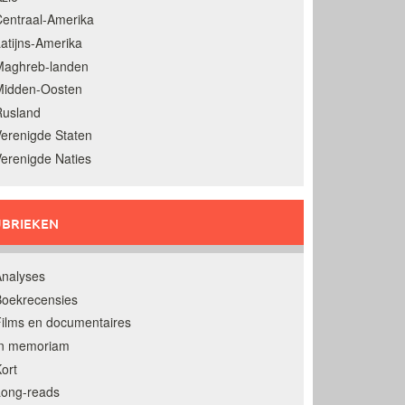
entraal-Amerika
atijns-Amerika
Maghreb-landen
Midden-Oosten
Rusland
erenigde Staten
erenigde Naties
BRIEKEN
nalyses
oekrecensies
ilms en documentaires
In memoriam
ort
Long-reads