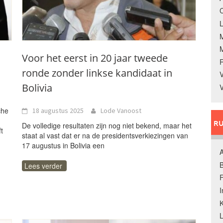
C
L
Voor het eerst in 20 jaar tweede
ronde zonder linkse kandidaat in
V
Bolivia
V
che
18 augustus 2025
Lode Vanoost
RU
De volledige resultaten zijn nog niet bekend, maar het
t
staat al vast dat er na de presidentsverkiezingen van
17 augustus in Bolivia een
A
B
Lees verder
F
K