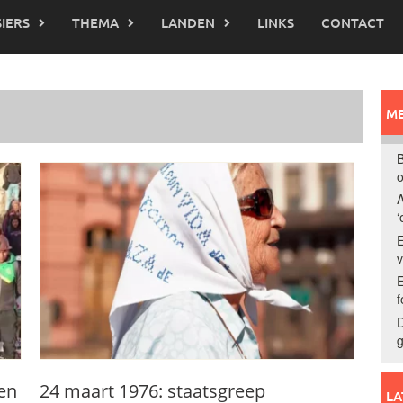
IERS
THEMA
LANDEN
LINKS
CONTACT
ME
B
o
A
‘
E
E
f
D
g
gen
24 maart 1976: staatsgreep
LA