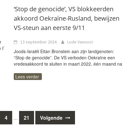
‘Stop de genocide’, VS blokkeerden
akkoord Oekraïne-Rusland, bewijzen
VS-steun aan eerste 9/11
r
13 september 2024
Lode Vanoost
 I’
Joods-Israëli Eitan Bronstein aan zijn landgenoten:
“Stop de genocide”. De VS verboden Oekraïne een
vredesakkoord te sluiten in maart 2022, één maand na
Lees verder
4
21
Volgende
…