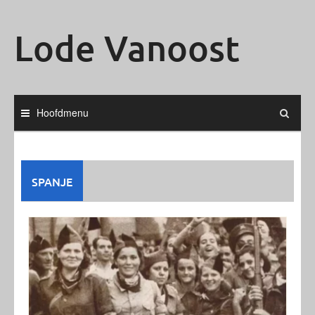
Ga
naar
Lode Vanoost
de
inhoud
Hoofdmenu
SPANJE