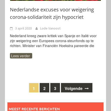
Nederlandse excuses voor weigering
corona-solidariteit zijn hypocriet
3 april 2020
Lode Vanoost
Nederland kreeg zware kritiek van Spanje en Italië voor
zijn weigering een Europees corona-steunfonds op te
richten. Minister van Financiën Hoekstra pareerde die
Lees verder
Berichten
1
2
3
Volgende
navigatie
MEEST RECENTE BERICHTEN