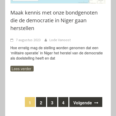
Maak kennis met onze bondgenoten
die de democratie in Niger gaan
herstellen
7 augustus 2023
Lode Vanoost
Hoe ernstig mag de stelling worden genomen dat een
‘militaire operatie’ in Niger het herstel van de democratie
als doelstelling heeft en dat
Lees verder
Berichten
1
2
3
4
Volgende
navigatie