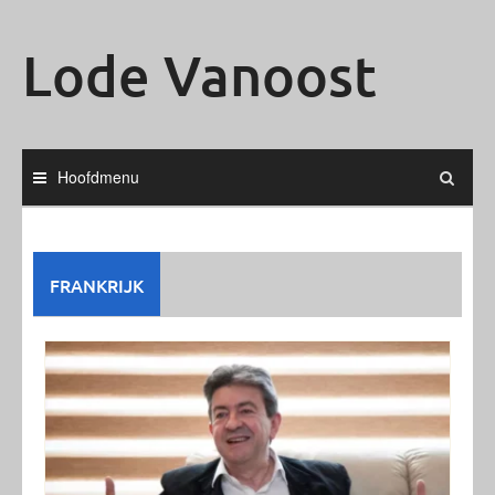
Ga
naar
Lode Vanoost
de
inhoud
Hoofdmenu
FRANKRIJK