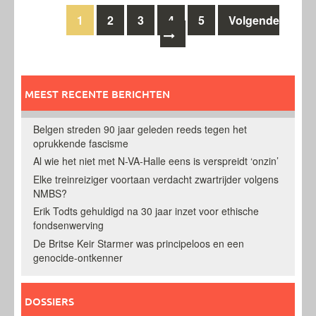
Berichten
1
2
3
4
5
Volgende
navigatie
MEEST RECENTE BERICHTEN
Belgen streden 90 jaar geleden reeds tegen het
oprukkende fascisme
Al wie het niet met N-VA-Halle eens is verspreidt ‘onzin’
Elke treinreiziger voortaan verdacht zwartrijder volgens
NMBS?
Erik Todts gehuldigd na 30 jaar inzet voor ethische
fondsenwerving
De Britse Keir Starmer was principeloos en een
genocide-ontkenner
DOSSIERS