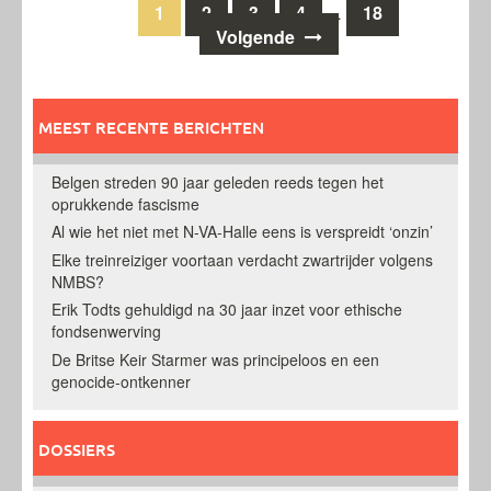
Berichten
1
2
3
4
18
…
Volgende
navigatie
MEEST RECENTE BERICHTEN
Belgen streden 90 jaar geleden reeds tegen het
oprukkende fascisme
Al wie het niet met N-VA-Halle eens is verspreidt ‘onzin’
Elke treinreiziger voortaan verdacht zwartrijder volgens
NMBS?
Erik Todts gehuldigd na 30 jaar inzet voor ethische
fondsenwerving
De Britse Keir Starmer was principeloos en een
genocide-ontkenner
DOSSIERS