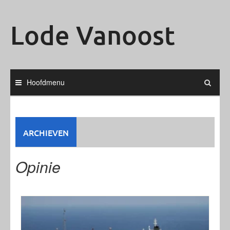
Ga
naar
Lode Vanoost
de
inhoud
Hoofdmenu
ARCHIEVEN
Opinie