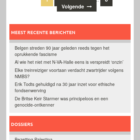
Berichten
Volgende
navigatie
MEEST RECENTE BERICHTEN
Belgen streden 90 jaar geleden reeds tegen het
oprukkende fascisme
Al wie het niet met N-VA-Halle eens is verspreidt ‘onzin’
Elke treinreiziger voortaan verdacht zwartrijder volgens
NMBS?
Erik Todts gehuldigd na 30 jaar inzet voor ethische
fondsenwerving
De Britse Keir Starmer was principeloos en een
genocide-ontkenner
DOSSIERS
Bezetting Palestina