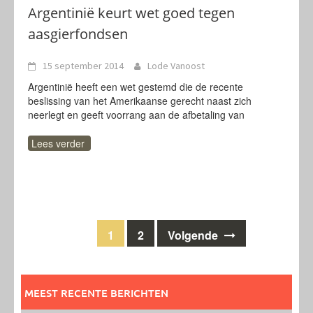
Argentinië keurt wet goed tegen
aasgierfondsen
15 september 2014
Lode Vanoost
Argentinië heeft een wet gestemd die de recente
beslissing van het Amerikaanse gerecht naast zich
neerlegt en geeft voorrang aan de afbetaling van
Lees verder
Berichten
1
2
Volgende
navigatie
MEEST RECENTE BERICHTEN