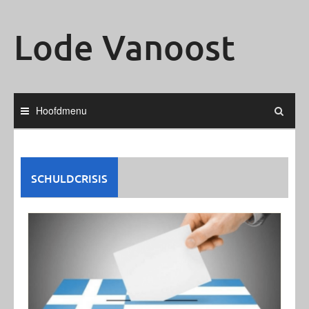
Ga
naar
Lode Vanoost
de
inhoud
Hoofdmenu
SCHULDCRISIS