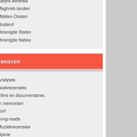
atijns-Amerika
Maghreb-landen
Midden-Oosten
Rusland
erenigde Staten
erenigde Naties
BRIEKEN
nalyses
oekrecensies
ilms en documentaires
In memoriam
ort
Long-reads
uziekrecensies
pinie