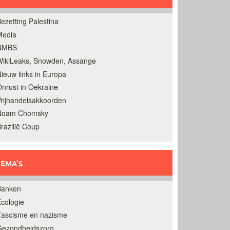
ezetting Palestina
Media
NMBS
ikiLeaks, Snowden, Assange
ieuw links in Europa
nrust in Oekraine
rijhandelsakkoorden
Noam Chomsky
razilië Coup
EMA’S
Banken
cologie
Fascisme en nazisme
Gezondheidszorg