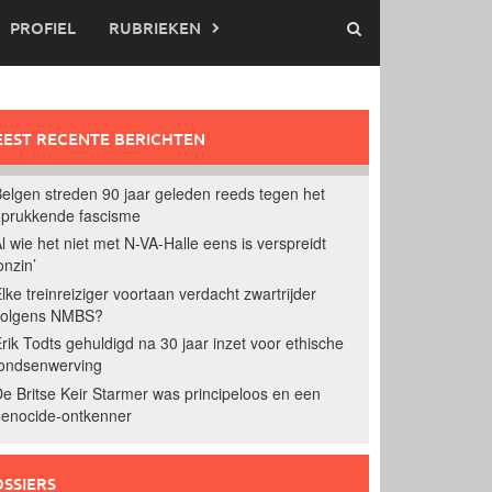
PROFIEL
RUBRIEKEN
EST RECENTE BERICHTEN
elgen streden 90 jaar geleden reeds tegen het
prukkende fascisme
l wie het niet met N-VA-Halle eens is verspreidt
onzin’
lke treinreiziger voortaan verdacht zwartrijder
volgens NMBS?
rik Todts gehuldigd na 30 jaar inzet voor ethische
ondsenwerving
e Britse Keir Starmer was principeloos en een
enocide-ontkenner
SSIERS