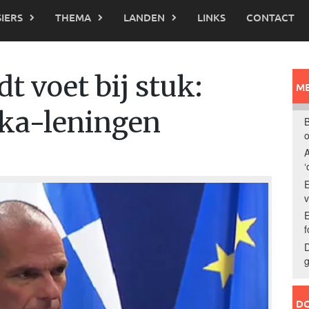
IERS
THEMA
LANDEN
LINKS
CONTACT
t voet bij stuk:
ME
jka-leningen
B
o
A
‘
E
E
f
D
g
DO