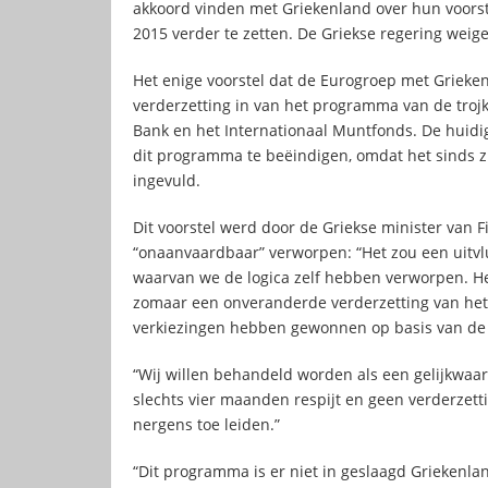
akkoord vinden met Griekenland over hun voors
2015 verder te zetten. De Griekse regering weig
Het enige voorstel dat de Eurogroep met Grieke
verderzetting in van het programma van de troj
Bank en het Internationaal Muntfonds. De huidig
dit programma te beëindigen, omdat het sinds z
ingevuld.
Dit voorstel werd door de Griekse minister van F
“onaanvaardbaar” verworpen: “Het zou een uitv
waarvan we de logica zelf hebben verworpen. He
zomaar een onveranderde verderzetting van het
verkiezingen hebben gewonnen op basis van de 
“Wij willen behandeld worden als een gelijkwaard
slechts vier maanden respijt en geen verderzet
nergens toe leiden.”
“Dit programma is er niet in geslaagd Griekenlan