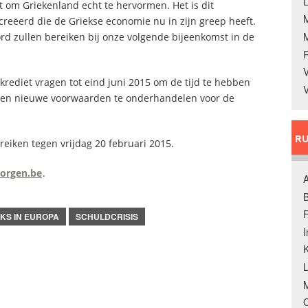
L
t om Griekenland echt te hervormen. Het is dit
creëerd die de Griekse economie nu in zijn greep heeft.
ord zullen bereiken bij onze volgende bijeenkomst in de
V
krediet vragen tot eind juni 2015 om de tijd te hebben
V
 en nieuwe voorwaarden te onderhandelen voor de
RU
eiken tegen vrijdag 20 februari 2015.
orgen.be
.
A
B
F
NKS IN EUROPA
SCHULDCRISIS
K
M
O