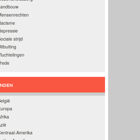
Landbouw
Mensenrechten
Racisme
epressie
ociale strijd
itbuiting
luchtelingen
Vrede
ANDEN
elgië
Europa
frika
zië
entraal-Amerika