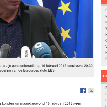
B
W
N
O
V
B
dens zijn persconferentie op 16 februari 2015 omstreeks 20.30
gadering van de Eurogroep (foto EBS)
TH
E
ne konden op maandagavond 16 februari 2015 geen