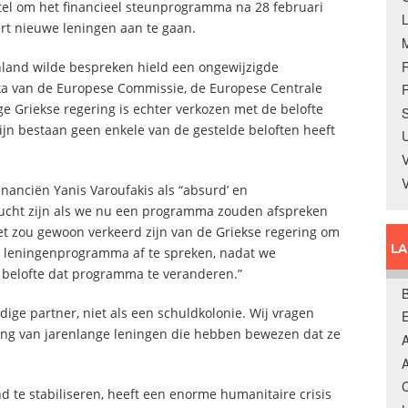
tel om het financieel steunprogramma na 28 februari
ert nieuwe leningen aan te gaan.
nland wilde bespreken hield een ongewijzigde
ka van de Europese Commissie, de Europese Centrale
R
e Griekse regering is echter verkozen met de belofte
S
ijn bestaan geen enkele van de gestelde beloften heeft
U
V
inanciën Yanis Varoufakis als “absurd’ en
lucht zijn als we nu een programma zouden afspreken
t zou gewoon verkeerd zijn van de Griekse regering om
L
 leningenprogramma af te spreken, nadat we
belofte dat programma te veranderen.”
B
ige partner, niet als een schuldkolonie. Wij vragen
ting van jarenlange leningen die hebben bewezen dat ze
A
A
C
d te stabiliseren, heeft een enorme humanitaire crisis