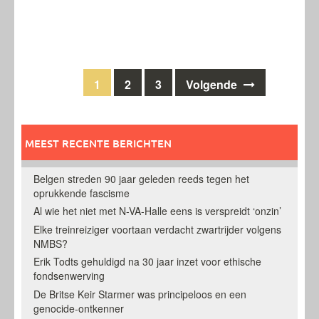
Berichten
1
2
3
Volgende
navigatie
MEEST RECENTE BERICHTEN
Belgen streden 90 jaar geleden reeds tegen het
oprukkende fascisme
Al wie het niet met N-VA-Halle eens is verspreidt ‘onzin’
Elke treinreiziger voortaan verdacht zwartrijder volgens
NMBS?
Erik Todts gehuldigd na 30 jaar inzet voor ethische
fondsenwerving
De Britse Keir Starmer was principeloos en een
genocide-ontkenner