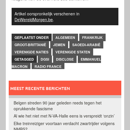
Artikel oorspronkelijk verschenen in
DeWereldMorgen.be
.
GEPLAATST ONDER
ALGEMEEN
FRANKRIJK
GROOT-BRITTANIË
JEMEN
SAOEDI-ARABIË
VERENIGDE NATIES
VERENIGDE STATEN
GETAGGED
DGSI
DISCLOSE
EMMANUEL
MACRON
RADIO FRANCE
MEEST RECENTE BERICHTEN
Belgen streden 90 jaar geleden reeds tegen het
oprukkende fascisme
Al wie het niet met N-VA-Halle eens is verspreidt ‘onzin’
Elke treinreiziger voortaan verdacht zwartrijder volgens
NMBS?