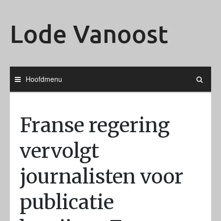
Ga
naar
Lode Vanoost
de
inhoud
Hoofdmenu
Franse regering
vervolgt
journalisten voor
publicatie