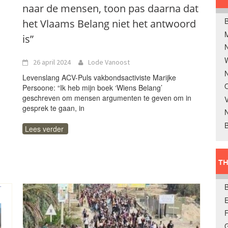
naar de mensen, toon pas daarna dat
B
het Vlaams Belang niet het antwoord
is”
W
26 april 2024
Lode Vanoost
N
Levenslang ACV-Puls vakbondsactiviste Marijke
O
Persoone: “Ik heb mijn boek ‘Wiens Belang’
geschreven om mensen argumenten te geven om in
V
gesprek te gaan, in
B
Lees verder
TH
E