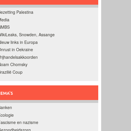
ezetting Palestina
Media
NMBS
ikiLeaks, Snowden, Assange
ieuw links in Europa
nrust in Oekraine
rijhandelsakkoorden
Noam Chomsky
razilië Coup
EMA’S
Banken
cologie
Fascisme en nazisme
Gezondheidszorg