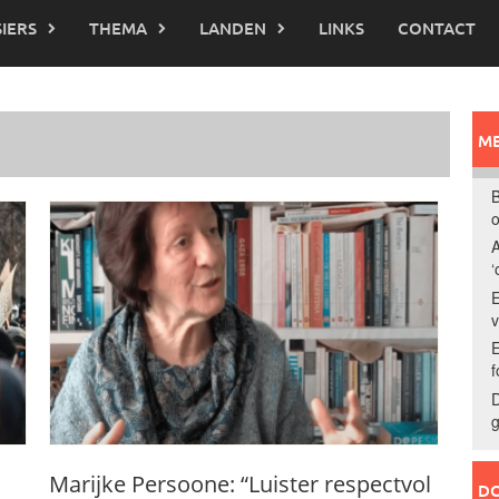
IERS
THEMA
LANDEN
LINKS
CONTACT
ME
B
o
A
‘
E
E
f
D
g
Marijke Persoone: “Luister respectvol
DO