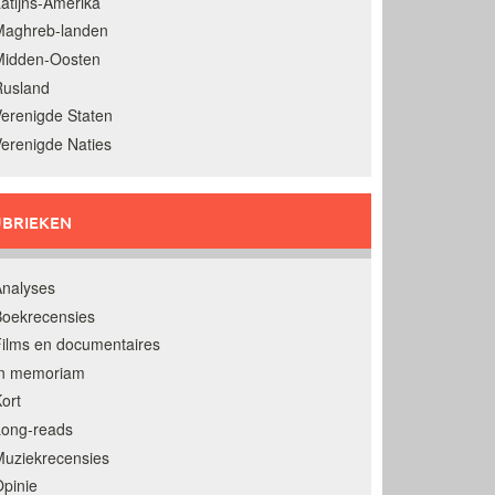
atijns-Amerika
Maghreb-landen
Midden-Oosten
Rusland
erenigde Staten
erenigde Naties
BRIEKEN
nalyses
oekrecensies
ilms en documentaires
In memoriam
ort
Long-reads
uziekrecensies
pinie