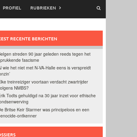
PROFIEL
RUBRIEKEN
EST RECENTE BERICHTEN
elgen streden 90 jaar geleden reeds tegen het
prukkende fascisme
l wie het niet met N-VA-Halle eens is verspreidt
onzin’
lke treinreiziger voortaan verdacht zwartrijder
volgens NMBS?
rik Todts gehuldigd na 30 jaar inzet voor ethische
ondsenwerving
e Britse Keir Starmer was principeloos en een
enocide-ontkenner
SSIERS