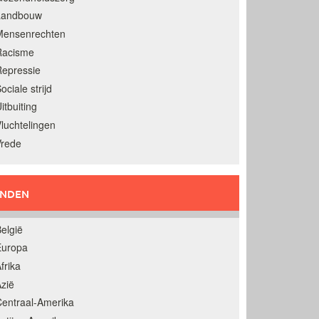
Landbouw
Mensenrechten
Racisme
epressie
ociale strijd
itbuiting
luchtelingen
Vrede
ANDEN
elgië
Europa
frika
zië
entraal-Amerika