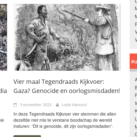
L
V
V
RU
A
Vier maal Tegendraads Kijkvoer:
B
dia
Gaza? Genocide en oorlogsmisdaden!
F
3 november 2023
Lode Vanoost
K
In deze Tegendraads Kijkvoer vier stemmen die allen
nie
dezelfde niet mis te verstane boodschap de wereld
insturen: “Dit is genocide, dit zijn oorlogsmisdaden”.
M
O