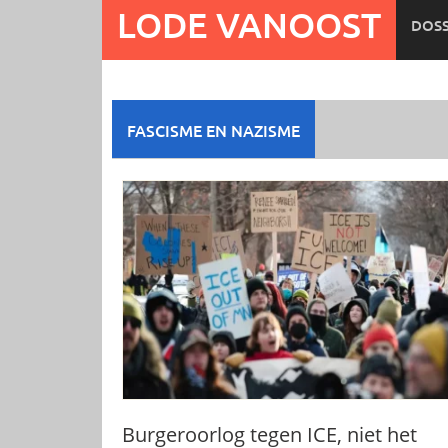
Ga
LODE VANOOST
DOSS
naar
de
inhoud
FASCISME EN NAZISME
Burgeroorlog tegen ICE, niet het