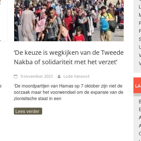
R
S
U
‘De keuze is wegkijken van de Tweede
V
Nakba of solidariteit met het verzet’
9 november 2023
Lode Vanoost
e
‘De moordpartijen van Hamas op 7 oktober zijn niet de
L
oorzaak maar het voorwendsel om de expansie van de
zionistische staat in een
B
Lees verder
A
A
C