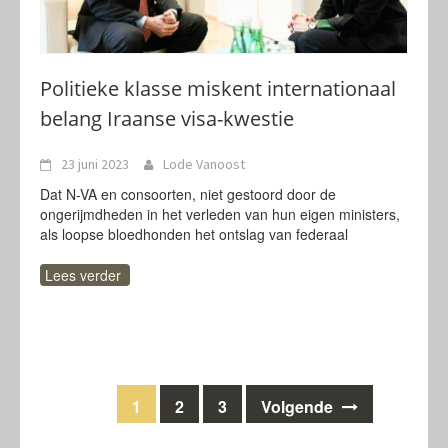
Politieke klasse miskent internationaal
belang Iraanse visa-kwestie
23 juni 2023
Lode Vanoost
Dat N-VA en consoorten, niet gestoord door de
ongerijmdheden in het verleden van hun eigen ministers,
als loopse bloedhonden het ontslag van federaal
Lees verder
Berichten
1
2
3
Volgende
navigatie