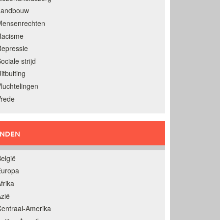
Landbouw
Mensenrechten
Racisme
epressie
ociale strijd
itbuiting
luchtelingen
Vrede
ANDEN
elgië
Europa
frika
zië
entraal-Amerika