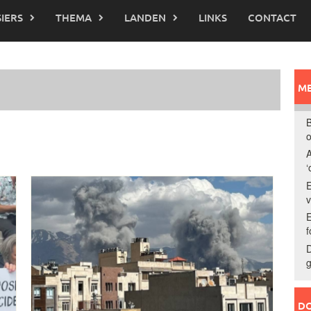
IERS
THEMA
LANDEN
LINKS
CONTACT
ME
B
o
A
‘
E
E
f
D
g
DO