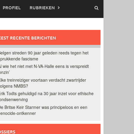
PROFIEL
RUBRIEKEN
EST RECENTE BERICHTEN
elgen streden 90 jaar geleden reeds tegen het
prukkende fascisme
l wie het niet met N-VA-Halle eens is verspreidt
onzin’
lke treinreiziger voortaan verdacht zwartrijder
volgens NMBS?
rik Todts gehuldigd na 30 jaar inzet voor ethische
ondsenwerving
e Britse Keir Starmer was principeloos en een
enocide-ontkenner
SSIERS