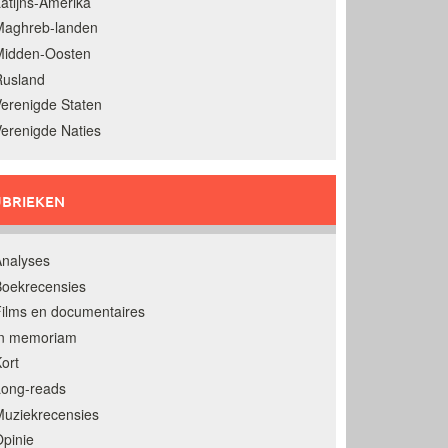
atijns-Amerika
Maghreb-landen
Midden-Oosten
Rusland
erenigde Staten
erenigde Naties
BRIEKEN
nalyses
oekrecensies
ilms en documentaires
In memoriam
ort
Long-reads
uziekrecensies
pinie