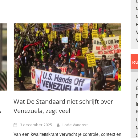
L
V
V
RU
A
B
F
Wat De Standaard niet schrijft over
s
Venezuela, zegt veel
K
3 december 2025
Lode Vanoost
M
Van een kwaliteitskrant verwacht je controle, context en
O