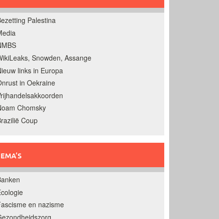
ezetting Palestina
Media
NMBS
ikiLeaks, Snowden, Assange
ieuw links in Europa
nrust in Oekraine
rijhandelsakkoorden
Noam Chomsky
razilië Coup
EMA’S
Banken
cologie
Fascisme en nazisme
Gezondheidszorg