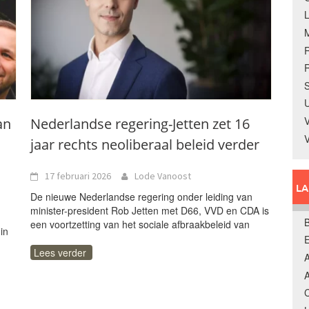
R
S
U
V
an
Nederlandse regering-Jetten zet 16
jaar rechts neoliberaal beleid verder
17 februari 2026
Lode Vanoost
L
De nieuwe Nederlandse regering onder leiding van
minister-president Rob Jetten met D66, VVD en CDA is
B
een voortzetting van het sociale afbraakbeleid van
in
n
Lees verder
A
A
C