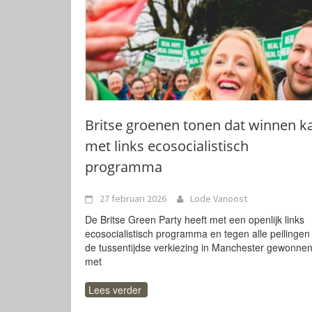
Britse groenen tonen dat winnen k
met links ecosocialistisch
programma
27 februari 2026
Lode Vanoost
De Britse Green Party heeft met een openlijk links
ecosocialistisch programma en tegen alle peilingen 
de tussentijdse verkiezing in Manchester gewonne
met
Lees verder