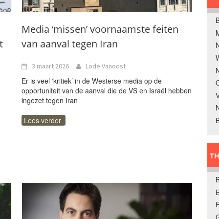
B
Media ‘missen’ voornaamste feiten
t
van aanval tegen Iran
W
3 maart 2026
Lode Vanoost
N
Er is veel ‘kritiek’ in de Westerse media op de
O
opportuniteit van de aanval die de VS en Israël hebben
V
ingezet tegen Iran
B
Lees verder
TH
E