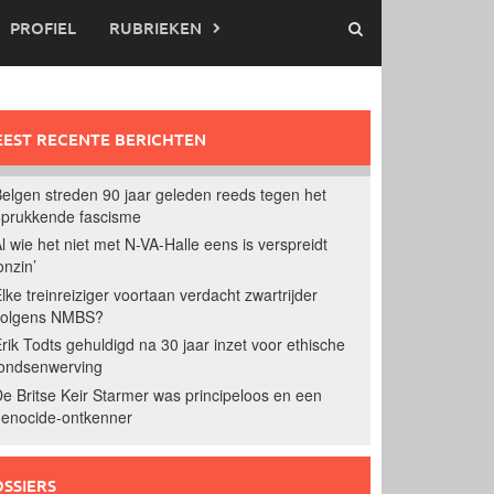
PROFIEL
RUBRIEKEN
EST RECENTE BERICHTEN
elgen streden 90 jaar geleden reeds tegen het
prukkende fascisme
l wie het niet met N-VA-Halle eens is verspreidt
onzin’
lke treinreiziger voortaan verdacht zwartrijder
volgens NMBS?
rik Todts gehuldigd na 30 jaar inzet voor ethische
ondsenwerving
e Britse Keir Starmer was principeloos en een
enocide-ontkenner
SSIERS