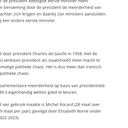
or de president beëdigde eerste minister heeft
zijn benoeming door de president de meerderheid van
chter zich krijgen en daarbij zijn ministers aanduiden.
g een andere eerste minister.
d door president Charles de Gaulle in 1958, met de
n) verkozen president als staatshoofd meer macht te
malige politieke chaos. Het is dus meer dan ironisch
politieke chaos.
 parlementaire meerderheid op basis van presidentiële
 49.3 eigenhandig wetten goed te keuren.
t van gebruik maakte is Michel Rocard (28 maal over
9 maal per jaar), gevolgd door Elisabeth Borne onder
2022-2023).