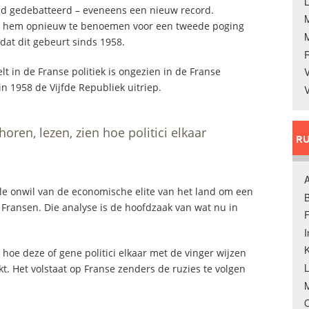
L
ad gedebatteerd – eveneens een nieuw record.
m hem opnieuw te benoemen voor een tweede poging
dat dit gebeurt sinds 1958.
lt in de Franse politiek is ongezien in de Franse
V
n 1958 de Vijfde Republiek uitriep.
V
oren, lezen, zien hoe politici elkaar
RU
A
ale onwil van de economische elite van het land om een
B
 Fransen. Die analyse is de hoofdzaak van wat nu in
F
K
 hoe deze of gene politici elkaar met de vinger wijzen
t. Het volstaat op Franse zenders de ruzies te volgen
M
O