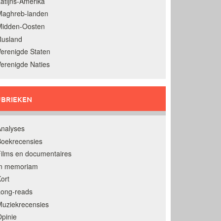
atijns-Amerika
Maghreb-landen
Midden-Oosten
Rusland
erenigde Staten
erenigde Naties
BRIEKEN
nalyses
oekrecensies
ilms en documentaires
In memoriam
ort
Long-reads
uziekrecensies
pinie