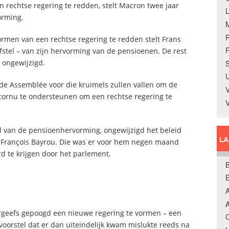
n rechtse regering te redden, stelt Macron twee jaar
orming.
vormen van een rechtse regering te redden stelt Frans
R
fstel – van zijn hervorming van de pensioenen. De rest
 ongewijzigd.
S
U
n de Assemblée voor die kruimels zullen vallen om de
V
cornu te ondersteunen om een rechtse regering te
tel van de pensioenhervorming, ongewijzigd het beleid
L
 François Bayrou. Die was er voor hem negen maand
d te krijgen door het parlement.
B
A
A
rgeefs gepoogd een nieuwe regering te vormen – een
C
voorstel dat er dan uiteindelijk kwam mislukte reeds na