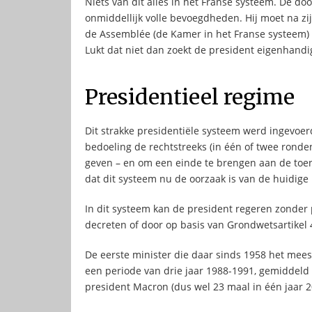
Niets van dit alles in het Franse systeem. De do
onmiddellijk volle bevoegdheden. Hij moet na 
de Assemblée (de Kamer in het Franse systeem) a
Lukt dat niet dan zoekt de president eigenhandi
Presidentieel regime
Dit strakke presidentiële systeem werd ingevoer
bedoeling de rechtstreeks (in één of twee ronde
geven – en om een einde te brengen aan de toen
dat dit systeem nu de oorzaak is van de huidige 
In dit systeem kan de president regeren zonder
decreten of door op basis van Grondwetsartikel
De eerste minister die daar sinds 1958 het mees
een periode van drie jaar 1988-1991, gemiddeld 
president Macron (dus wel 23 maal in één jaar 