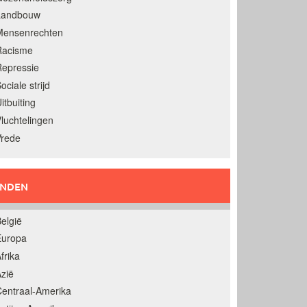
Landbouw
Mensenrechten
Racisme
epressie
ociale strijd
itbuiting
luchtelingen
Vrede
ANDEN
elgië
Europa
frika
zië
entraal-Amerika