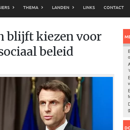
IERS
THEMA
LANDEN
LINKS
CONTACT
 blijft kiezen voor
ME
sociaal beleid
B
o
A
‘
E
E
f
D
g
DO