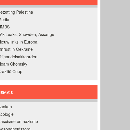
ezetting Palestina
Media
NMBS
ikiLeaks, Snowden, Assange
ieuw links in Europa
nrust in Oekraine
rijhandelsakkoorden
Noam Chomsky
razilië Coup
EMA’S
Banken
cologie
Fascisme en nazisme
Gezondheidszorg