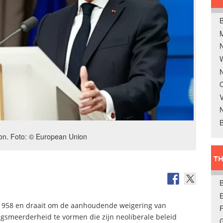
B
W
N
O
V
B
n. Foto: © European Union
TH
E
nds 1958 en draait om de aanhoudende weigering van
gsmeerderheid te vormen die zijn neoliberale beleid