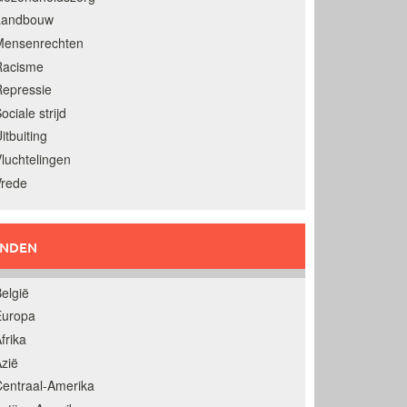
Landbouw
Mensenrechten
Racisme
epressie
ociale strijd
itbuiting
luchtelingen
Vrede
ANDEN
elgië
Europa
frika
zië
entraal-Amerika