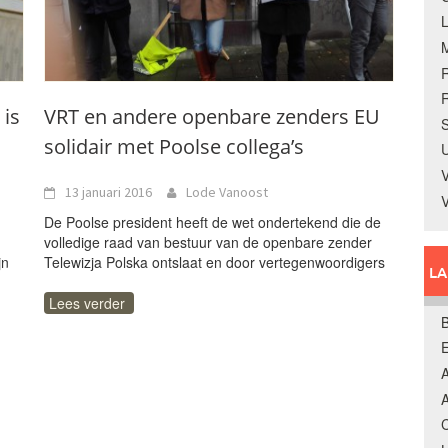
R
 is
VRT en andere openbare zenders EU
S
solidair met Poolse collega’s
U
V
13 januari 2016
Lode Vanoost
De Poolse president heeft de wet ondertekend die de
volledige raad van bestuur van de openbare zender
jn
Telewizja Polska ontslaat en door vertegenwoordigers
L
Lees verder
B
A
A
C