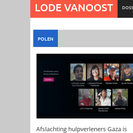
Ga
LODE VANOOST
DOSS
naar
de
inhoud
POLEN
Afslachting hulpverleners Gaza is