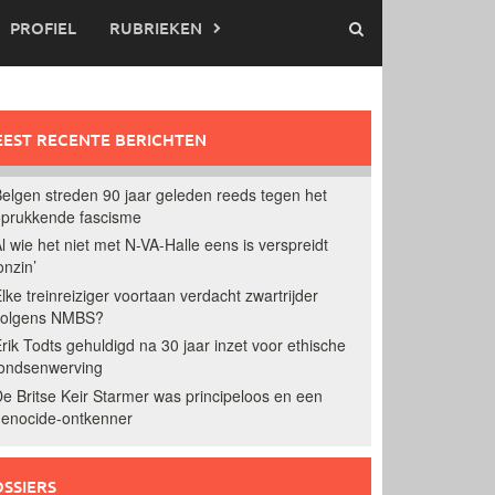
PROFIEL
RUBRIEKEN
EST RECENTE BERICHTEN
elgen streden 90 jaar geleden reeds tegen het
prukkende fascisme
l wie het niet met N-VA-Halle eens is verspreidt
onzin’
lke treinreiziger voortaan verdacht zwartrijder
volgens NMBS?
rik Todts gehuldigd na 30 jaar inzet voor ethische
ondsenwerving
e Britse Keir Starmer was principeloos en een
enocide-ontkenner
SSIERS