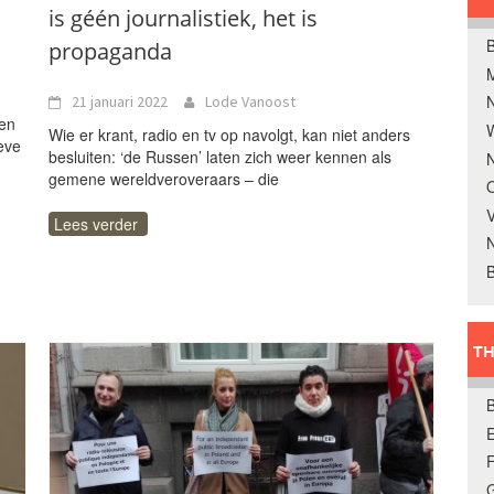
is géén journalistiek, het is
B
propaganda
21 januari 2022
Lode Vanoost
hen
W
Wie er krant, radio en tv op navolgt, kan niet anders
eve
besluiten: ‘de Russen’ laten zich weer kennen als
N
gemene wereldveroveraars – die
O
V
Lees verder
B
TH
E