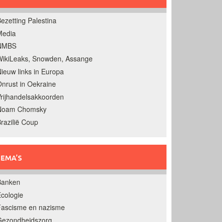
ezetting Palestina
Media
NMBS
ikiLeaks, Snowden, Assange
ieuw links in Europa
nrust in Oekraine
rijhandelsakkoorden
Noam Chomsky
razilië Coup
EMA’S
Banken
cologie
Fascisme en nazisme
Gezondheidszorg