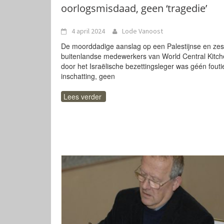
oorlogsmisdaad, geen ‘tragedie’
4 april 2024
Lode Vanoost
De moorddadige aanslag op een Palestijnse en zes
buitenlandse medewerkers van World Central Kitc
door het Israëlische bezettingsleger was géén fouti
inschatting, geen
Lees verder