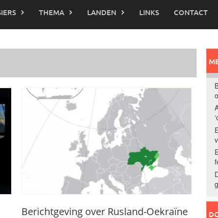
IERS
THEMA
LANDEN
LINKS
CONTACT
ME
B
o
A
‘
E
E
f
D
g
Berichtgeving over Rusland-Oekraïne
DO