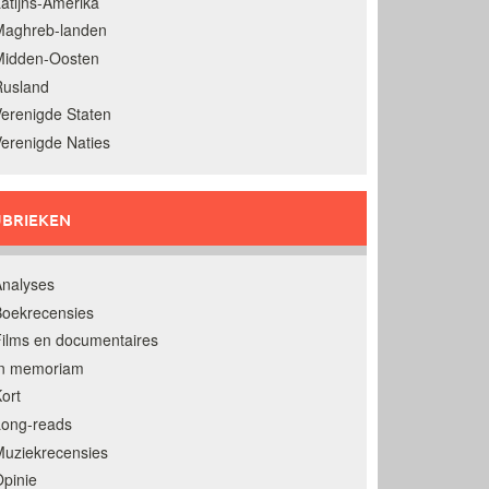
atijns-Amerika
Maghreb-landen
Midden-Oosten
Rusland
erenigde Staten
erenigde Naties
BRIEKEN
nalyses
oekrecensies
ilms en documentaires
In memoriam
ort
Long-reads
uziekrecensies
pinie