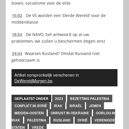
boven, socialisme voor de elite
15:02
De VS worden een ‘Derde Wereld’ voor de
middenklasse
18:54
De NAVO, het antwoord op al uw
problemen, we zullen u beschermen (tegen ons)
24:43
Waarom Rusland? Omdat Rusland niet
gehoorzaam is
Artikel oorspronkelijk verschenen in
DeWereldMorgen.be
.
GEPLAATST ONDER
2023
BEZETTING PALESTINA
CONFLICT IN SYRIË
IRAK
ISRAËL
JEMEN
MIDDEN-OOSTEN
ONRUST IN OEKRAINE
OORLOG IN
IRAK
PALESTINA
RUSLAND
SYRIË
VERENIGDE
STATEN
VREDE