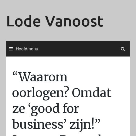
Ga
naar
Lode Vanoost
de
inhoud
Hoofdmenu
“Waarom
oorlogen? Omdat
ze ‘good for
business’ zijn!”