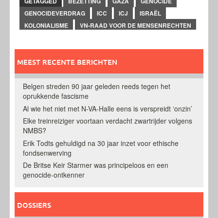
GETAGGED
BEZETTING
GAZA
GENOCIDE
GENOCIDEVERDRAG
ICC
ICJ
ISRAËL
KOLONIALISME
VN-RAAD VOOR DE MENSENRECHTEN
MEEST RECENTE BERICHTEN
Belgen streden 90 jaar geleden reeds tegen het
oprukkende fascisme
Al wie het niet met N-VA-Halle eens is verspreidt ‘onzin’
Elke treinreiziger voortaan verdacht zwartrijder volgens
NMBS?
Erik Todts gehuldigd na 30 jaar inzet voor ethische
fondsenwerving
De Britse Keir Starmer was principeloos en een
genocide-ontkenner
DOSSIERS