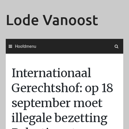
Ga
naar
Lode Vanoost
de
inhoud
Hoofdmenu
Internationaal
Gerechtshof: op 18
september moet
illegale bezetting