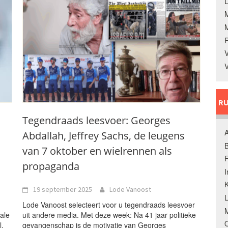
L
V
V
RU
Tegendraads leesvoer: Georges
A
Abdallah, Jeffrey Sachs, de leugens
B
van 7 oktober en wielrennen als
F
propaganda
K
19 september 2025
Lode Vanoost
Lode Vanoost selecteert voor u tegendraads leesvoer
M
ale
uit andere media. Met deze week: Na 41 jaar politieke
O
l.
gevangenschap is de motivatie van Georges