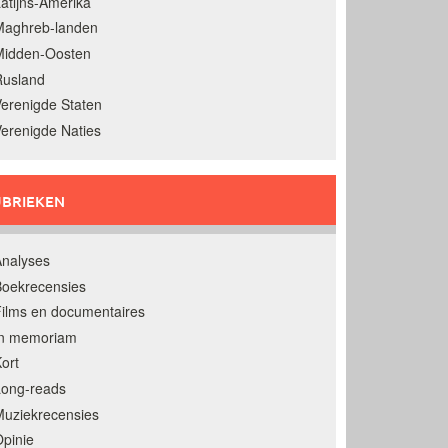
atijns-Amerika
Maghreb-landen
Midden-Oosten
Rusland
erenigde Staten
erenigde Naties
BRIEKEN
nalyses
oekrecensies
ilms en documentaires
In memoriam
ort
Long-reads
uziekrecensies
pinie