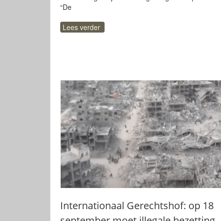
“De
Lees verder
Internationaal Gerechtshof: op 18
september moet illegale bezetting