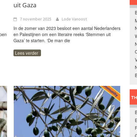
uit Gaza
B
7 november 2025
Lode Vanoost
In de zomer van 2023 besloot een aantal Nederlanders
bben
en Palestijnen om een literaire reeks ‘Stemmen uit
W
Gaza’ te starten. ‘De man die
N
O
Lees verder
V
B
TH
E