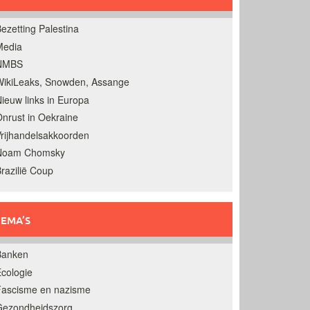
ezetting Palestina
Media
NMBS
ikiLeaks, Snowden, Assange
ieuw links in Europa
nrust in Oekraine
rijhandelsakkoorden
Noam Chomsky
razilië Coup
EMA’S
Banken
cologie
Fascisme en nazisme
Gezondheidszorg