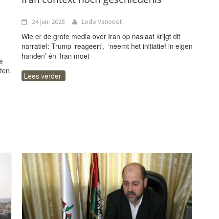
24 juni 2025
Lode Vanoost
Wie er de grote media over Iran op naslaat krijgt dit
narratief: Trump ‘reageert’, ‘neemt het initiatief in eigen
handen’ én ‘Iran moet
e
ten.
Lees verder