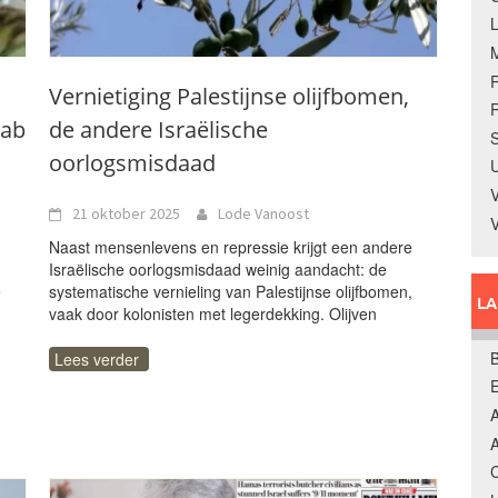
Vernietiging Palestijnse olijfbomen,
R
jab
de andere Israëlische
S
oorlogsmisdaad
U
V
21 oktober 2025
Lode Vanoost
Naast mensenlevens en repressie krijgt een andere
Israëlische oorlogsmisdaad weinig aandacht: de
e
systematische vernieling van Palestijnse olijfbomen,
L
vaak door kolonisten met legerdekking. Olijven
B
Lees verder
A
A
C