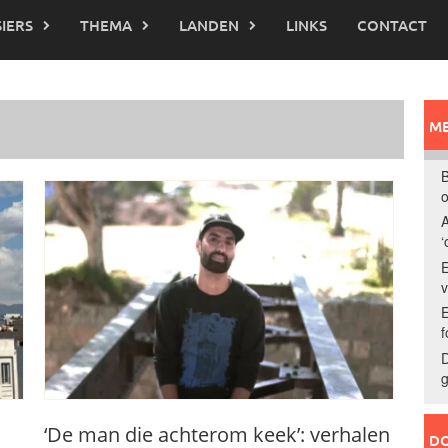
IERS
THEMA
LANDEN
LINKS
CONTACT
ME
B
o
A
‘
E
E
f
D
g
‘De man die achterom keek’: verhalen
DO