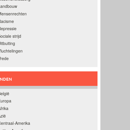
Landbouw
Mensenrechten
Racisme
epressie
ociale strijd
itbuiting
luchtelingen
Vrede
ANDEN
elgië
Europa
frika
zië
entraal-Amerika