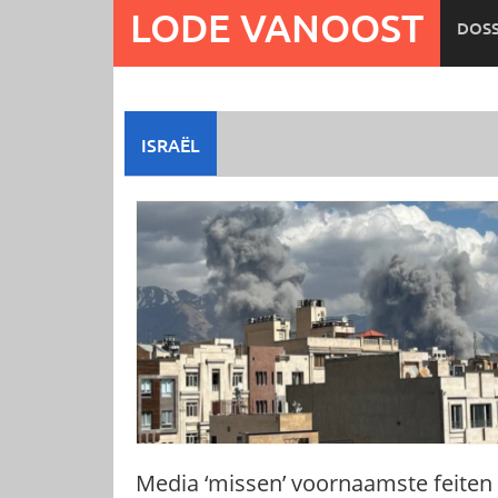
Ga
LODE VANOOST
DOSS
naar
de
inhoud
ISRAËL
Media ‘missen’ voornaamste feiten