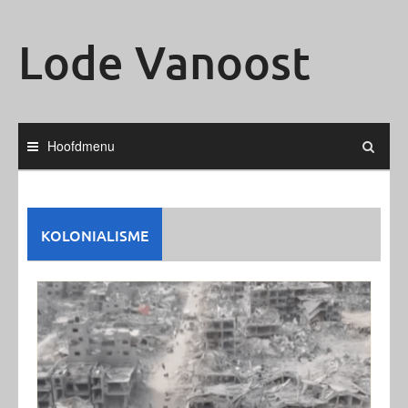
Ga
naar
Lode Vanoost
de
inhoud
Hoofdmenu
KOLONIALISME