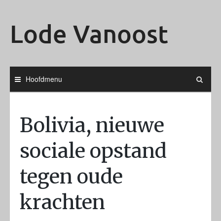
Ga
naar
Lode Vanoost
de
inhoud
Hoofdmenu
Bolivia, nieuwe
sociale opstand
tegen oude
krachten