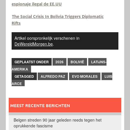
espionaje ilegal de EE.UU
The Social Crisis In Bolivia Triggers Diplomatic
Rifts
Artikel oorspronkelijk verschenen in
DeWereldMorgen.be
.
GEPLAATST ONDER
2026
BOLIVIË
LATIJNS-
AMERIKA
GETAGGED
ALFREDO PAZ
EVO MORALES
LUIS
ARCE
MEEST RECENTE BERICHTEN
Belgen streden 90 jaar geleden reeds tegen het
oprukkende fascisme