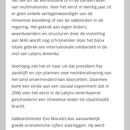
het IMF en de Wereldbank of in de beheerraden
van multinationals. Voor het eerst in twintig jaar zit
er geen enkele vertegenwoordiger van de
inheemse bevolking of van de vakbonden in de
regering. Het gebrek aan eigen leiders,
woordvoerders en structuren door de instorting
van MAS wordt nog schrijnender door het bijna
totale gebrek van internationale solidariteit in de
rest van Latijns-Amerika.
Voorlopig ziet het er naar uit dat president Paz
aanblijft en zijn plannen voor neoliberalisering van
het land onverminderd kan doorzetten. Daarmee
komt een einde aan een sociaal experiment dat in
2006 voor het eerst in de Latijns-Amerikaanse
geschiedenis een inheemse leider tot staatshoofd
bracht.
Vakbondsleider Evo Morales kon aanvankelijk
goede economische cijfers voorleggen. Hij werd