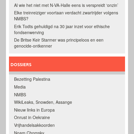
Al wie het niet met N-VA-Halle eens is verspreidt ‘onzin’
Elke treinreiziger voortaan verdacht zwartrijder volgens
NMBS?
Erik Todts gehuldigd na 30 jaar inzet voor ethische
fondsenwerving
De Britse Keir Starmer was principeloos en een
genocide-ontkenner
DOSSIERS
Bezetting Palestina
Media
NMBS
WikiLeaks, Snowden, Assange
Nieuw links in Europa
Onrust in Oekraine
Vrijhandelsakkoorden
Noam Chomsky