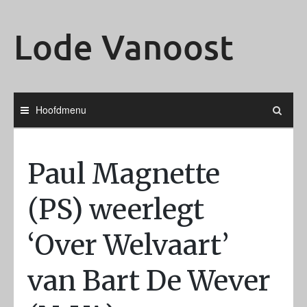
Ga
naar
Lode Vanoost
de
inhoud
Hoofdmenu
Paul Magnette
(PS) weerlegt
‘Over Welvaart’
van Bart De Wever