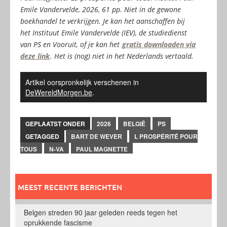
Emile Vandervelde, 2026, 61 pp. N
iet in de gewone
boekhandel te verkrijgen. Je kan het aanschaffen bij
het Instituut Emile Vandervelde (IEV), de studiedienst
van PS en Vooruit, of je kan het
gratis downloaden via
deze link
. Het is (nog) niet in het Nederlands vertaald.
Artikel oorspronkelijk verschenen in
DeWereldMorgen.be
.
GEPLAATST ONDER
2026
BELGIË
PS
GETAGGED
BART DE WEVER
L PROSPÉRITÉ POUR
TOUS
N-VA
PAUL MAGNETTE
MEEST RECENTE BERICHTEN
Belgen streden 90 jaar geleden reeds tegen het
oprukkende fascisme