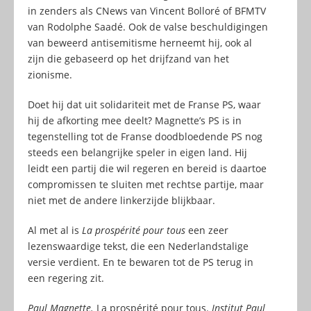
in zenders als CNews van Vincent Bolloré of BFMTV
van Rodolphe Saadé. Ook de valse beschuldigingen
van beweerd antisemitisme herneemt hij, ook al
zijn die gebaseerd op het drijfzand van het
zionisme.
Doet hij dat uit solidariteit met de Franse PS, waar
hij de afkorting mee deelt? Magnette’s PS is in
tegenstelling tot de Franse doodbloedende PS nog
steeds een belangrijke speler in eigen land. Hij
leidt een partij die wil regeren en bereid is daartoe
compromissen te sluiten met rechtse partije, maar
niet met de andere linkerzijde blijkbaar.
Al met al is
La prospérité pour tous
een
zeer
lezenswaardige tekst, die een Nederlandstalige
versie verdient. En te bewaren tot de PS terug in
een regering zit.
Paul Magnette.
La prospérité pour tous.
Institut Paul