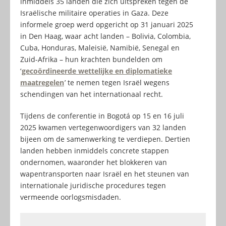
inmiddels 35 landen die zich uitspreken tegen de
Israëlische militaire operaties in Gaza. Deze
informele groep werd opgericht op 31 januari 2025
in Den Haag, waar acht landen – Bolivia, Colombia,
Cuba, Honduras, Maleisië, Namibië, Senegal en
Zuid-Afrika – hun krachten bundelden om
‘
gecoördineerde wettelijke en diplomatieke
maatregelen
’ te nemen tegen Israël wegens
schendingen van het internationaal recht.
Tijdens de conferentie in Bogotá op 15 en 16 juli
2025 kwamen vertegenwoordigers van 32 landen
bijeen om de samenwerking te verdiepen. Dertien
landen hebben inmiddels concrete stappen
ondernomen, waaronder het blokkeren van
wapentransporten naar Israël en het steunen van
internationale juridische procedures tegen
vermeende oorlogsmisdaden.