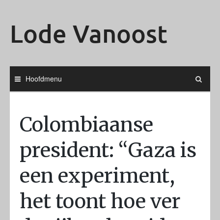
Ga
naar
Lode Vanoost
de
inhoud
Hoofdmenu
Colombiaanse
president: “Gaza is
een experiment,
het toont hoe ver