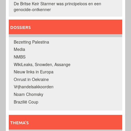
De Britse Keir Starmer was principeloos en een
genocide-ontkenner
DOSSIERS
Bezetting Palestina
Media
NMBS
WikiLeaks, Snowden, Assange
Nieuw links in Europa
Onrust in Oekraine
Vrijhandelsakkoorden
Noam Chomsky
Brazilië Coup
THEMA’S