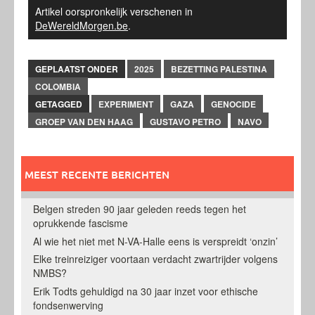
Artikel oorspronkelijk verschenen in
DeWereldMorgen.be
.
GEPLAATST ONDER
2025
BEZETTING PALESTINA
COLOMBIA
GETAGGED
EXPERIMENT
GAZA
GENOCIDE
GROEP VAN DEN HAAG
GUSTAVO PETRO
NAVO
MEEST RECENTE BERICHTEN
Belgen streden 90 jaar geleden reeds tegen het
oprukkende fascisme
Al wie het niet met N-VA-Halle eens is verspreidt ‘onzin’
Elke treinreiziger voortaan verdacht zwartrijder volgens
NMBS?
Erik Todts gehuldigd na 30 jaar inzet voor ethische
fondsenwerving