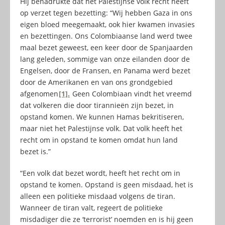
Hij benadrukte dat het Palestijnse volk recht heeft
op verzet tegen bezetting: “Wij hebben Gaza in ons
eigen bloed meegemaakt, ook hier kwamen invasies
en bezettingen. Ons Colombiaanse land werd twee
maal bezet geweest, een keer door de Spanjaarden
lang geleden, sommige van onze eilanden door de
Engelsen, door de Fransen, en Panama werd bezet
door de Amerikanen en van ons grondgebied
afgenomen
[1].
Geen Colombiaan vindt het vreemd
dat volkeren die door tirannieën zijn bezet, in
opstand komen. We kunnen Hamas bekritiseren,
maar niet het Palestijnse volk. Dat volk heeft het
recht om in opstand te komen omdat hun land
bezet is.”
“Een volk dat bezet wordt, heeft het recht om in
opstand te komen. Opstand is geen misdaad, het is
alleen een politieke misdaad volgens de tiran.
Wanneer de tiran valt, regeert de politieke
misdadiger die ze ‘terrorist’ noemden en is hij geen