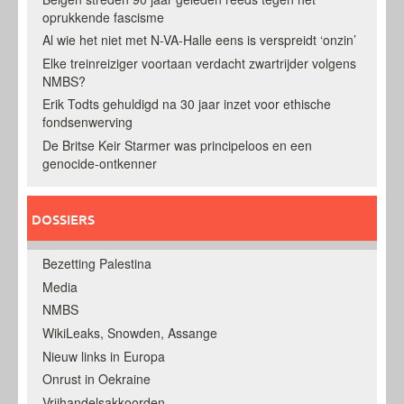
oprukkende fascisme
Al wie het niet met N-VA-Halle eens is verspreidt ‘onzin’
Elke treinreiziger voortaan verdacht zwartrijder volgens
NMBS?
Erik Todts gehuldigd na 30 jaar inzet voor ethische
fondsenwerving
De Britse Keir Starmer was principeloos en een
genocide-ontkenner
DOSSIERS
Bezetting Palestina
Media
NMBS
WikiLeaks, Snowden, Assange
Nieuw links in Europa
Onrust in Oekraine
Vrijhandelsakkoorden