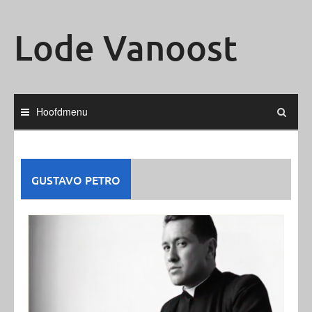
Ga
naar
Lode Vanoost
de
inhoud
Hoofdmenu
GUSTAVO PETRO