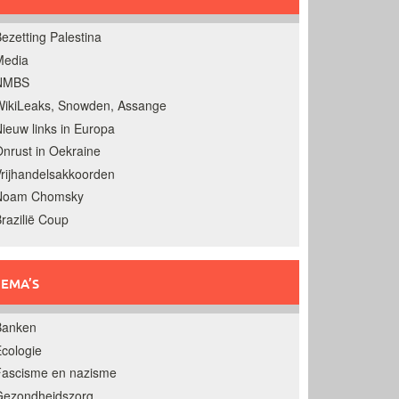
ezetting Palestina
Media
NMBS
ikiLeaks, Snowden, Assange
ieuw links in Europa
nrust in Oekraine
rijhandelsakkoorden
Noam Chomsky
razilië Coup
EMA’S
Banken
cologie
Fascisme en nazisme
Gezondheidszorg