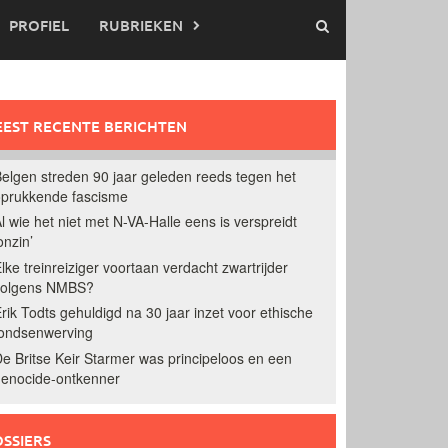
PROFIEL
RUBRIEKEN
EST RECENTE BERICHTEN
elgen streden 90 jaar geleden reeds tegen het
prukkende fascisme
l wie het niet met N-VA-Halle eens is verspreidt
onzin’
lke treinreiziger voortaan verdacht zwartrijder
volgens NMBS?
rik Todts gehuldigd na 30 jaar inzet voor ethische
ondsenwerving
e Britse Keir Starmer was principeloos en een
enocide-ontkenner
SSIERS