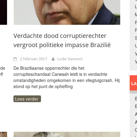
R
Verdachte dood corruptierechter
S
vergroot politieke impasse Brazilië
U
V
2 februari 2017
Lode Vanoost
 de
De Braziliaanse opperrechter die het
ff
corruptieschandaal Carwash leidt is in verdachte
omstandigheden omgekomen in een vliegtuigcrash. Hij
L
stond op het punt de opheffing
B
Lees verder
A
A
C