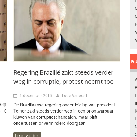
L
V
V
RU
Regering Brazilië zakt steeds verder
A
weg in corruptie, protest neemt toe
B
F
1 december 2016
Lode Vanoost
ijf
De Braziliaanse regering onder leiding van president
4 10
Temer zakt steeds verder weg in een onontwarbaar
K
kluwen van corruptieschandalen, maar blijft
ondertussen onverminderd doorgaan
M
O
Lees verder