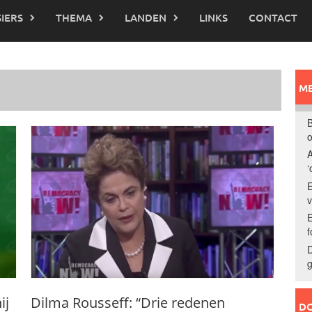
IERS
THEMA
LANDEN
LINKS
CONTACT
ME
B
o
A
‘
E
E
f
D
g
ij
Dilma Rousseff: “Drie redenen
DO