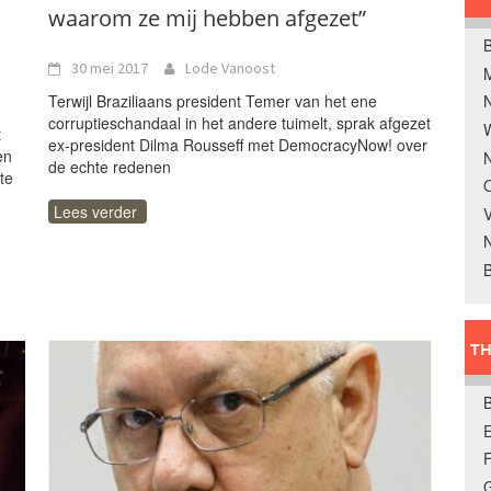
waarom ze mij hebben afgezet”
B
30 mei 2017
Lode Vanoost
Terwijl Braziliaans president Temer van het ene
corruptieschandaal in het andere tuimelt, sprak afgezet
W
t
ex-president Dilma Rousseff met DemocracyNow! over
en
N
de echte redenen
te
O
Lees verder
V
B
TH
E