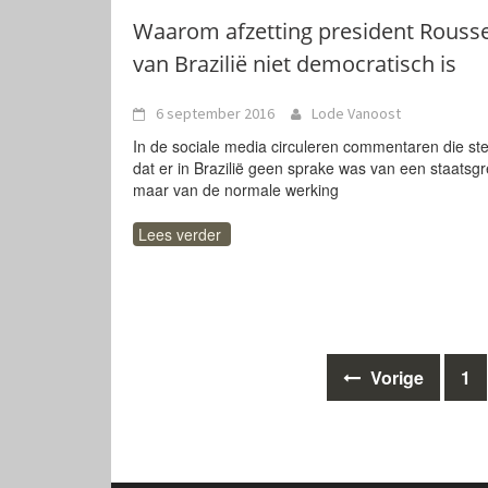
Waarom afzetting president Rousse
van Brazilië niet democratisch is
6 september 2016
Lode Vanoost
In de sociale media circuleren commentaren die ste
dat er in Brazilië geen sprake was van een staatsg
maar van de normale werking
Lees verder
Berichten
Vorige
1
navigatie