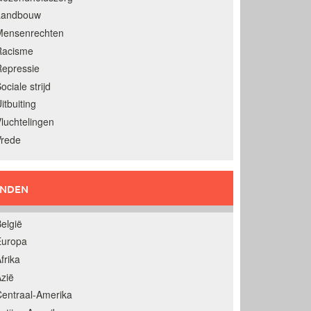
Landbouw
Mensenrechten
Racisme
epressie
ociale strijd
itbuiting
luchtelingen
Vrede
ANDEN
elgië
Europa
frika
zië
entraal-Amerika