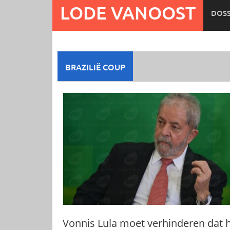
Ga
LODE VANOOST
DOSS
naar
de
inhoud
BRAZILIË COUP
Vonnis Lula moet verhinderen dat h