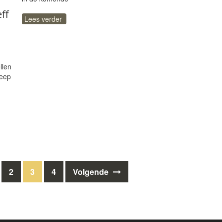
ff
Lees verder
llen
reep
2
3
4
Volgende