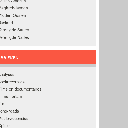
atijns-Amerika
Maghreb-landen
Midden-Oosten
Rusland
erenigde Staten
erenigde Naties
BRIEKEN
nalyses
oekrecensies
ilms en documentaires
In memoriam
ort
Long-reads
uziekrecensies
pinie