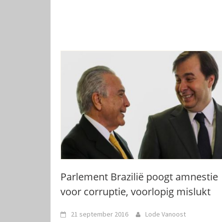
Parlement Brazilië poogt amnestie
voor corruptie, voorlopig mislukt
21 september 2016
Lode Vanoost