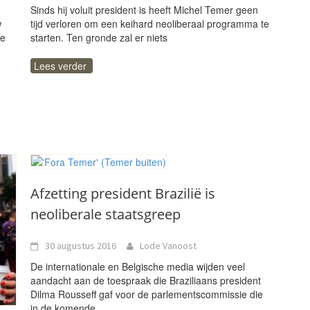
Sinds hij voluit president is heeft Michel Temer geen
w
tijd verloren om een keihard neoliberaal programma te
le
starten. Ten gronde zal er niets
Lees verder
Afzetting president Brazilië is
neoliberale staatsgreep
30 augustus 2016
Lode Vanoost
De internationale en Belgische media wijden veel
aandacht aan de toespraak die Braziliaans president
Dilma Rousseff gaf voor de parlementscommissie die
in de komende